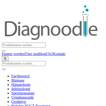
Partner werden
Über uns
Blog
FAQ
Kontakt
☰
Fachbereich
Blutgase
Hämatologie
Infektiologie
Spermiogramm
Urindiagnostik
Gerätetyp
Beliebte POCT-Parameter