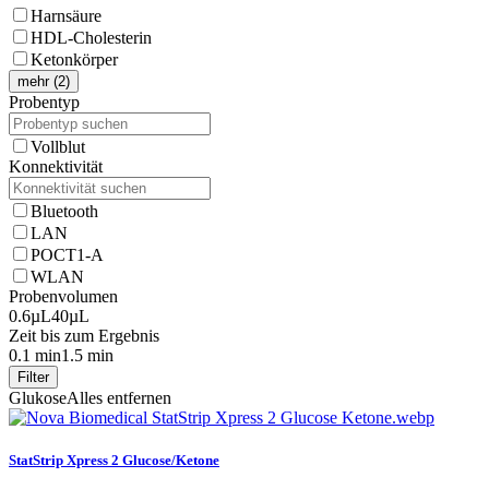
Harnsäure
HDL-Cholesterin
Ketonkörper
mehr (2)
Probentyp
Vollblut
Konnektivität
Bluetooth
LAN
POCT1-A
WLAN
Probenvolumen
0.6µL
40µL
Zeit bis zum Ergebnis
0.1 min
1.5 min
Filter
Glukose
Alles entfernen
StatStrip Xpress 2 Glucose/Ketone