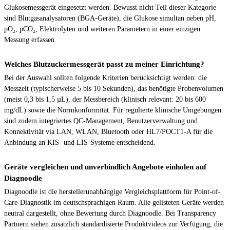
Glukosemessgerät eingesetzt werden. Bewusst nicht Teil dieser Kategorie
sind Blutgasanalysatoren (BGA-Geräte), die Glukose simultan neben pH,
pO₂, pCO₂, Elektrolyten und weiteren Parametern in einer einzigen
Messung erfassen.
Welches Blutzuckermessgerät passt zu meiner Einrichtung?
Bei der Auswahl sollten folgende Kriterien berücksichtigt werden: die
Messzeit (typischerweise 5 bis 10 Sekunden), das benötigte Probenvolumen
(meist 0,3 bis 1,5 µL), der Messbereich (klinisch relevant: 20 bis 600
mg/dL) sowie die Normkonformität. Für regulierte klinische Umgebungen
sind zudem integriertes QC-Management, Benutzerverwaltung und
Konnektivität via LAN, WLAN, Bluetooth oder HL7/POCT1-A für die
Anbindung an KIS- und LIS-Systeme entscheidend.
Geräte vergleichen und unverbindlich Angebote einholen auf
Diagnoodle
Diagnoodle ist die herstellerunabhängige Vergleichsplattform für Point-of-
Care-Diagnostik im deutschsprachigen Raum. Alle gelisteten Geräte werden
neutral dargestellt, ohne Bewertung durch Diagnoodle. Bei Transparency
Partnern stehen zusätzlich standardisierte Produktvideos zur Verfügung, die