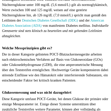
Nüchternglukose unter 100 mg/dL (5,6 mmol/L) gilt als normoglykämisch,
Werte zwischen 100 und 125 mg/dL weisen auf eine gestörte
Nüchternglukose hin, ab 126 mg/dL (7,0 mmol/L) spricht man gemäß den
Leitlinien der
Deutschen Diabetes Gesellschaft (DDG)
und der
American
Diabetes Association (ADA)
von manifestem Diabetes mellitus.
Individuelle
Grenzwerte sind stets klinisch zu beurteilen und mit geltenden Leitlinien
abzugleichen.
Welche Messprinzipien gibt es?
Die in dieser Kategorie gelisteten POCT-Blutzuckermessgeräte arbeiten
nach elektrochemischen Verfahren auf Basis von Glukoseoxidase (GOx)
oder Glukosedehydrogenase (GDH), die eine amperometrische Messung
über den Teststreifen ermöglichen. Hochwertige Geräte kompensieren dabei
störende Einflüsse wie den Hämatokrit oder interferierende Substanzen, ein
entscheidender Faktor bei kritisch kranken Patienten.
Glukosemessung und was nicht dazugehört
Diese Kategorie umfasst POCT-Geräte, bei denen Glukose der primäre oder
einzige Messparameter ist. Einige dieser Systeme unterstützen über
zusätzliche Teststreifen weitere Parameter, können aber vollständig als