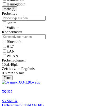
Hämoglobin
mehr (6)
Probentyp
Serum
Vollblut
Konnektivität
Bluetooth
HL7
LAN
WLAN
Probenvolumen
10µL
40µL
Zeit bis zum Ergebnis
0.8 min
2.5 min
Filter
XQ-320
SYSMEX
Differenzialblutbild (3-Diff)