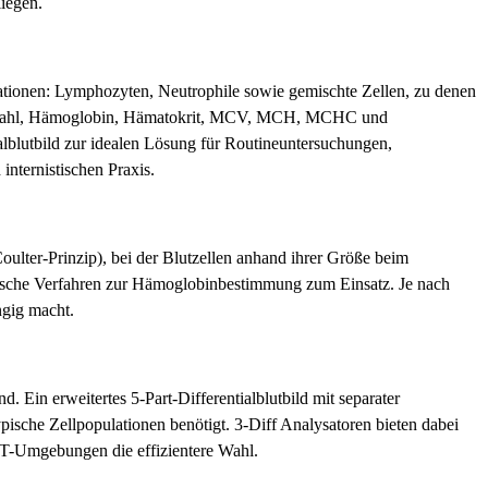
liegen.
lationen: Lymphozyten, Neutrophile sowie gemischte Zellen, zu denen
tenzahl, Hämoglobin, Hämatokrit, MCV, MCH, MCHC und
lblutbild zur idealen Lösung für Routineuntersuchungen,
internistischen Praxis.
oulter-Prinzip), bei der Blutzellen anhand ihrer Größe beim
rische Verfahren zur Hämoglobinbestimmung zum Einsatz. Je nach
ngig macht.
. Ein erweitertes 5-Part-Differentialblutbild mit separater
ische Zellpopulationen benötigt. 3-Diff Analysatoren bieten dabei
OCT-Umgebungen die effizientere Wahl.