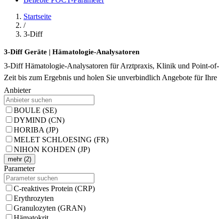
Startseite
/
3-Diff
3-Diff Geräte | Hämatologie-Analysatoren
3-Diff Hämatologie-Analysatoren für Arztpraxis, Klinik und Point-of
Zeit bis zum Ergebnis und holen Sie unverbindlich Angebote für Ihre 
Anbieter
BOULE (SE)
DYMIND (CN)
HORIBA (JP)
MELET SCHLOESING (FR)
NIHON KOHDEN (JP)
mehr (2)
Parameter
C-reaktives Protein (CRP)
Erythrozyten
Granulozyten (GRAN)
Hämatokrit