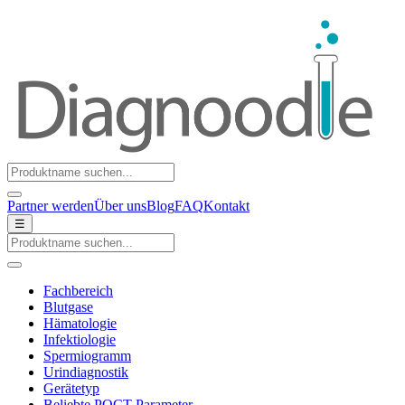
Partner werden
Über uns
Blog
FAQ
Kontakt
☰
Fachbereich
Blutgase
Hämatologie
Infektiologie
Spermiogramm
Urindiagnostik
Gerätetyp
Beliebte POCT-Parameter