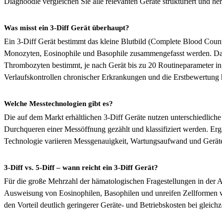
Diagnoodle vergleichen Sie alle relevanten Geräte strukturiert und her
Was misst ein 3-Diff Gerät überhaupt?
Ein 3-Diff Gerät bestimmt das kleine Blutbild (Complete Blood Count
Monozyten, Eosinophile und Basophile zusammengefasst werden. D
Thrombozyten bestimmt, je nach Gerät bis zu 20 Routineparameter in
Verlaufskontrollen chronischer Erkrankungen und die Erstbewertung hä
Welche Messtechnologien gibt es?
Die auf dem Markt erhältlichen 3-Diff Geräte nutzen unterschiedliche
Durchqueren einer Messöffnung gezählt und klassifiziert werden. E
Technologie variieren Messgenauigkeit, Wartungsaufwand und Geräte
3-Diff vs. 5-Diff – wann reicht ein 3-Diff Gerät?
Für die große Mehrzahl der hämatologischen Fragestellungen in der All
Ausweisung von Eosinophilen, Basophilen und unreifen Zellformen wir
den Vorteil deutlich geringerer Geräte- und Betriebskosten bei gleic