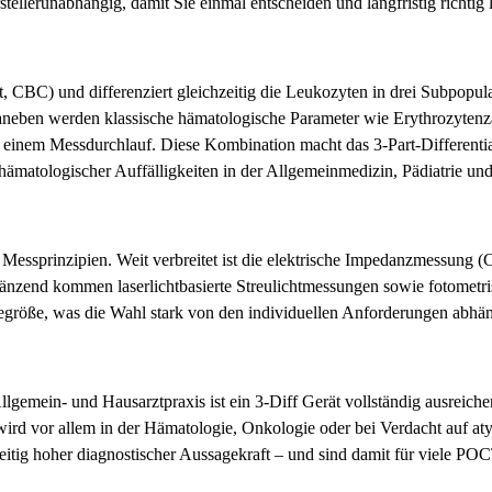
stellerunabhängig, damit Sie einmal entscheiden und langfristig richtig 
, CBC) und differenziert gleichzeitig die Leukozyten in drei Subpopu
aneben werden klassische hämatologische Parameter wie Erythrozy
 einem Messdurchlauf. Diese Kombination macht das 3-Part-Differentia
matologischer Auffälligkeiten in der Allgemeinmedizin, Pädiatrie und 
 Messprinzipien. Weit verbreitet ist die elektrische Impedanzmessung (C
rgänzend kommen laserlichtbasierte Streulichtmessungen sowie fotomet
größe, was die Wahl stark von den individuellen Anforderungen abhä
gemein- und Hausarztpraxis ist ein 3-Diff Gerät vollständig ausreichend
d vor allem in der Hämatologie, Onkologie oder bei Verdacht auf atyp
hzeitig hoher diagnostischer Aussagekraft – und sind damit für viele P