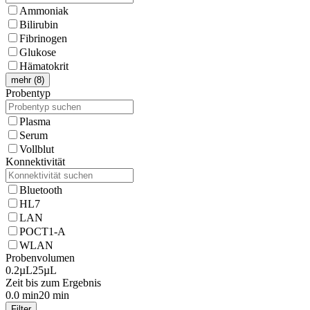
Ammoniak
Bilirubin
Fibrinogen
Glukose
Hämatokrit
mehr (8)
Probentyp
Plasma
Serum
Vollblut
Konnektivität
Bluetooth
HL7
LAN
POCT1-A
WLAN
Probenvolumen
0.2µL
25µL
Zeit bis zum Ergebnis
0.0 min
20 min
Filter