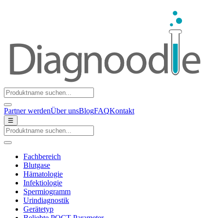
Partner werden
Über uns
Blog
FAQ
Kontakt
☰
Fachbereich
Blutgase
Hämatologie
Infektiologie
Spermiogramm
Urindiagnostik
Gerätetyp
Beliebte POCT-Parameter