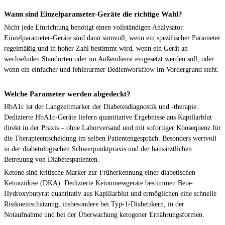
Wann sind Einzelparameter-Geräte die richtige Wahl?
Nicht jede Einrichtung benötigt einen vollständigen Analysator.
Einzelparameter-Geräte sind dann sinnvoll, wenn ein spezifischer Parameter
regelmäßig und in hoher Zahl bestimmt wird, wenn ein Gerät an
wechselnden Standorten oder im Außendienst eingesetzt werden soll, oder
wenn ein einfacher und fehlerarmer Bedienworkflow im Vordergrund steht.
Welche Parameter werden abgedeckt?
HbA1c ist der Langzeitmarker der Diabetesdiagnostik und -therapie.
Dedizierte HbA1c-Geräte liefern quantitative Ergebnisse aus Kapillarblut
direkt in der Praxis – ohne Laborversand und mit sofortiger Konsequenz für
die Therapieentscheidung im selben Patientengespräch. Besonders wertvoll
in der diabetologischen Schwerpunktpraxis und der hausärztlichen
Betreuung von Diabetespatienten.
Ketone sind kritische Marker zur Früherkennung einer diabetischen
Ketoazidose (DKA). Dedizierte Ketonmessgeräte bestimmen Beta-
Hydroxybutyrat quantitativ aus Kapillarblut und ermöglichen eine schnelle
Risikoeinschätzung, insbesondere bei Typ-1-Diabetikern, in der
Notaufnahme und bei der Überwachung ketogener Ernährungsformen.