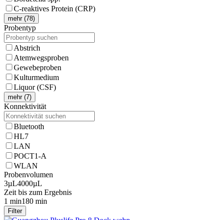
C-reaktives Protein (CRP)
mehr (78)
Probentyp
Abstrich
Atemwegsproben
Gewebeproben
Kulturmedium
Liquor (CSF)
mehr (7)
Konnektivität
Bluetooth
HL7
LAN
POCT1-A
WLAN
Probenvolumen
3µL
4000µL
Zeit bis zum Ergebnis
1 min
180 min
Filter