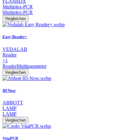
FLASHDX
Multiplex-PCR
Multiplex-PCR
Vergleichen
Easy Reader+
VEDALAB
Reader
+1
Reader
Multiparameter
Vergleichen
ID Now
ABBOTT
LAMP
LAMP
Vergleichen
VitaPCR