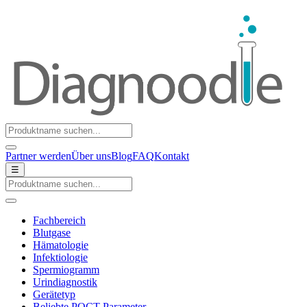
Partner werden
Über uns
Blog
FAQ
Kontakt
☰
Fachbereich
Blutgase
Hämatologie
Infektiologie
Spermiogramm
Urindiagnostik
Gerätetyp
Beliebte POCT-Parameter