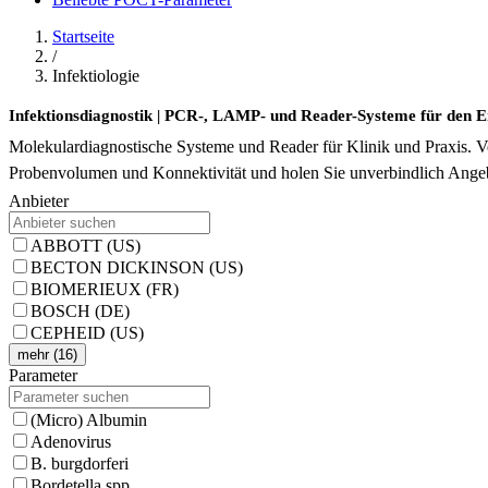
Startseite
/
Infektiologie
Infektionsdiagnostik | PCR-, LAMP- und Reader-Systeme für den 
Molekulardiagnostische Systeme und Reader für Klinik und Praxis. 
Probenvolumen und Konnektivität und holen Sie unverbindlich Angebo
Anbieter
ABBOTT (US)
BECTON DICKINSON (US)
BIOMERIEUX (FR)
BOSCH (DE)
CEPHEID (US)
mehr (16)
Parameter
(Micro) Albumin
Adenovirus
B. burgdorferi
Bordetella spp.