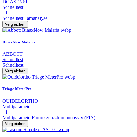
DOASENSE
Schnelltest
+1
Schnelltest
Harnanalyse
Vergleichen
BinaxNow Malaria
ABBOTT
Schnelltest
Schnelltest
Vergleichen
Triage MeterPro
QUIDELORTHO
Multiparameter
+1
Multiparameter
Fluoreszenz-Immunoassay (FIA)
Vergleichen