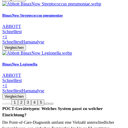
BinaxNow Streptococcus pneumoniae
ABBOTT
Schnelltest
+1
Schnelltest
Harnanalyse
Vergleichen
BinaxNow Legionella
ABBOTT
Schnelltest
+1
Schnelltest
Harnanalyse
Vergleichen
1
2
3
4
5
POCT-Gerätetypen: Welches System passt zu welcher
Einrichtung?
Die Point-of-Care-Diagnostik umfasst eine Vielzahl unterschiedlicher