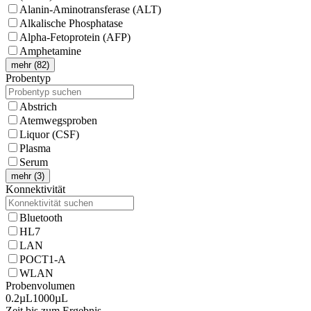
Alanin-Aminotransferase (ALT)
Alkalische Phosphatase
Alpha-Fetoprotein (AFP)
Amphetamine
mehr (82)
Probentyp
Abstrich
Atemwegsproben
Liquor (CSF)
Plasma
Serum
mehr (3)
Konnektivität
Bluetooth
HL7
LAN
POCT1-A
WLAN
Probenvolumen
0.2µL
1000µL
Zeit bis zum Ergebnis