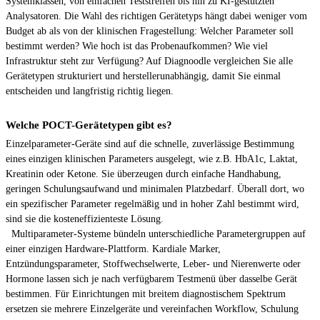
Systemklassen, von einfachen Teststreifen bis hin zu KI-gestützten
Analysatoren. Die Wahl des richtigen Gerätetyps hängt dabei weniger vom
Budget ab als von der klinischen Fragestellung: Welcher Parameter soll
bestimmt werden? Wie hoch ist das Probenaufkommen? Wie viel
Infrastruktur steht zur Verfügung? Auf Diagnoodle vergleichen Sie alle
Gerätetypen strukturiert und herstellerunabhängig, damit Sie einmal
entscheiden und langfristig richtig liegen.
Welche POCT-Gerätetypen gibt es?
Einzelparameter-Geräte sind auf die schnelle, zuverlässige Bestimmung
eines einzigen klinischen Parameters ausgelegt, wie z.B. HbA1c, Laktat,
Kreatinin oder Ketone. Sie überzeugen durch einfache Handhabung,
geringen Schulungsaufwand und minimalen Platzbedarf. Überall dort, wo
ein spezifischer Parameter regelmäßig und in hoher Zahl bestimmt wird,
sind sie die kosteneffizienteste Lösung.
Multiparameter-Systeme bündeln unterschiedliche Parametergruppen auf
einer einzigen Hardware-Plattform. Kardiale Marker,
Entzündungsparameter, Stoffwechselwerte, Leber- und Nierenwerte oder
Hormone lassen sich je nach verfügbarem Testmenü über dasselbe Gerät
bestimmen. Für Einrichtungen mit breitem diagnostischem Spektrum
ersetzen sie mehrere Einzelgeräte und vereinfachen Workflow, Schulung