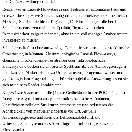
und Geräteverwaltung erheblich.
Reader werten Lateral-Flow-Assays und Teststreifen automatisiert aus und
ersetzen die subjektive Sichtablesung durch eine objektive, dokumentierbare
Messung. Sie sind die ideale Ergänzung für Einrichtungen, die bereits
Schnelltests einsetzen und deren Qualität, Reproduzierbarkeit und
Rechtssicherheit steigern möchten, ohne in ein vollständiges Analysesystem
investieren zu müssen.
Schnelltests liefern ohne aufwändige Geräteinfrastruktur eine erste klinische
Orientierung in Minuten. Als immunologische Lateral-Flow-Assays,
chemische Trockenchemie-Teststreifen oder mikrobiologische
Kultursysteme decken sie ein breites Spektrum ab, von Atemwegserregern
über kardiale Marker bis hin zu Urinparametern, Drogennachweisen und
gynäkologischen Fragestellungen. Für eine objektive Auswertung lassen sie
sich mit einem Reader kombinieren.
KI-gestützte Systeme sind die jüngste Geräteklasse in der POCT-Diagnostik.
Integrierte Algorithmen analysieren mikroskopische Aufnahmen,
klassifizieren zelluläre Strukturen automatisiert und reduzieren die
Abhängigkeit von manueller Expertise vor Ort. Aktuelle
Anwendungsgebiete umfassen das Differenzialblutbild, die
Urinsedimentanalyse und das Spermiogramm mit stetig wachsendem
Einsatzspektrum.