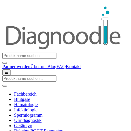
Partner werden
Über uns
Blog
FAQ
Kontakt
☰
Fachbereich
Blutgase
Hämatologie
Infektiologie
Spermiogramm
Urindiagnostik
Gerätetyp
Beliebte POCT-Parameter