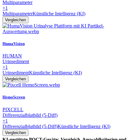
Multiparameter
+1
Multiparameter
Künstliche Intelligenz (KI)
Vergleichen
HumaVision
HUMAN
Urinsediment
+1
Urinsediment
Künstliche Intelligenz (KI)
Vergleichen
HemoScreen
PIXCELL
Differenzialblutbild (5-Diff)
+1
Differenzialblutbild (5-Diff)
Künstliche Intelligenz (KI)
Vergleichen
KI-gestützte POCT-Geräte: Vergleich, Auswahlkriterien und