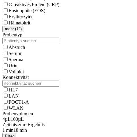
C-reaktives Protein (CRP)
Eosinophile (EOS)
Erythrozyten
Hämatokrit
mehr (12)
Probentyp
Abstrich
Serum
Sperma
Urin
Vollblut
Konnektivität
HL7
LAN
POCT1-A
WLAN
Probenvolumen
4µL
100µL
Zeit bis zum Ergebnis
1 min
18 min
Filter