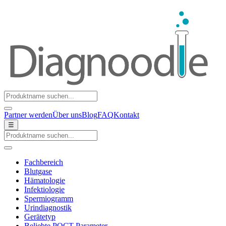
Partner werden
Über uns
Blog
FAQ
Kontakt
☰
Fachbereich
Blutgase
Hämatologie
Infektiologie
Spermiogramm
Urindiagnostik
Gerätetyp
Beliebte POCT-Parameter