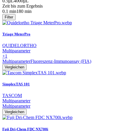
0.5µL
4000µL
Zeit bis zum Ergebnis
0.1 min
180 min
Filter
Triage MeterPro
QUIDELORTHO
Multiparameter
+1
Multiparameter
Fluoreszenz-Immunoassay (FIA)
Vergleichen
SimplexTAS 101
TASCOM
Multiparameter
Multiparameter
Vergleichen
Fuji Dri-Chem FDC NX700i