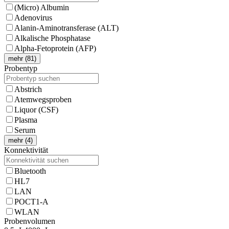
(Micro) Albumin
Adenovirus
Alanin-Aminotransferase (ALT)
Alkalische Phosphatase
Alpha-Fetoprotein (AFP)
mehr (81)
Probentyp
Abstrich
Atemwegsproben
Liquor (CSF)
Plasma
Serum
mehr (4)
Konnektivität
Bluetooth
HL7
LAN
POCT1-A
WLAN
Probenvolumen