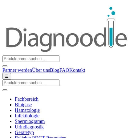
Partner werden
Über uns
Blog
FAQ
Kontakt
☰
Fachbereich
Blutgase
Hämatologie
Infektiologie
Spermiogramm
Urindiagnostik
Gerätetyp
Beliebte POCT-Parameter