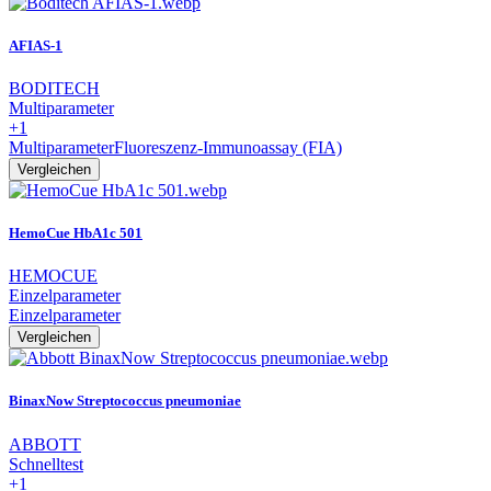
AFIAS-1
BODITECH
Multiparameter
+1
Multiparameter
Fluoreszenz-Immunoassay (FIA)
Vergleichen
HemoCue HbA1c 501
HEMOCUE
Einzelparameter
Einzelparameter
Vergleichen
BinaxNow Streptococcus pneumoniae
ABBOTT
Schnelltest
+1