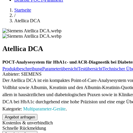
Startseite
/
Atellica DCA
Atellica DCA
POCT-Analysesystem für HbA1c- und ACR-Diagnostik bei Diabete
Produktbeschreibung
Parameterübersicht
Testübersicht
Technischer Übe
Anbieter:
SIEMENS
Der Atellica DCA ist ein kompaktes Point-of-Care-Analysesystem von
Vollblut sowie Albumin, Kreatinin und den Albumin-Kreatinin-Quoti
allem in hausärztlichen und diabetologischen Praxen sowie in Klinik
DCA bei HbA1c durchgehend eine hohe Präzision und eine enge Über
Kategorie:
Multiparameter-Geräte
.
Angebot anfragen
Kostenlos & unverbindlich
Schnelle Rückmeldung