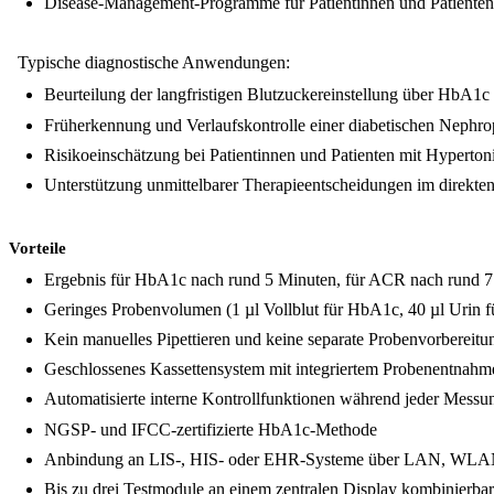
Disease-Management-Programme für Patientinnen und Patienten
Typische diagnostische Anwendungen:
Beurteilung der langfristigen Blutzuckereinstellung über HbA1c
Früherkennung und Verlaufskontrolle einer diabetischen Nephro
Risikoeinschätzung bei Patientinnen und Patienten mit Hyperto
Unterstützung unmittelbarer Therapieentscheidungen im direkten
Vorteile
Ergebnis für HbA1c nach rund 5 Minuten, für ACR nach rund 
Geringes Probenvolumen (1 µl Vollblut für HbA1c, 40 µl Urin 
Kein manuelles Pipettieren und keine separate Probenvorbereit
Geschlossenes Kassettensystem mit integriertem Probenentnahm
Automatisierte interne Kontrollfunktionen während jeder Messun
NGSP- und IFCC-zertifizierte HbA1c-Methode
Anbindung an LIS-, HIS- oder EHR-Systeme über LAN, WLA
Bis zu drei Testmodule an einem zentralen Display kombinierbar