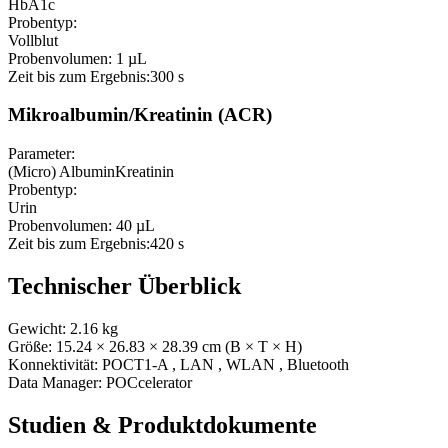
HbA1c
Probentyp:
Vollblut
Probenvolumen:
1 µL
Zeit bis zum Ergebnis:
300 s
Mikroalbumin/Kreatinin (ACR)
Parameter:
(Micro) Albumin
Kreatinin
Probentyp:
Urin
Probenvolumen:
40 µL
Zeit bis zum Ergebnis:
420 s
Technischer Überblick
Gewicht:
2.16
kg
Größe:
15.24
× 26.83
× 28.39
cm (B × T × H)
Konnektivität:
POCT1-A
,
LAN
,
WLAN
,
Bluetooth
Data Manager:
POCcelerator
Studien & Produktdokumente