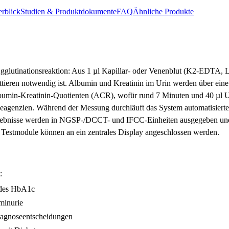
rblick
Studien & Produktdokumente
FAQ
Ähnliche Produkte
utinationsreaktion: Aus 1 µl Kapillar- oder Venenblut (K2-EDTA, Li-
ttieren notwendig ist. Albumin und Kreatinin im Urin werden über ein
umin-Kreatinin-Quotienten (ACR), wofür rund 7 Minuten und 40 µl Urin
eagenzien. Während der Messung durchläuft das System automatisierte 
. Ergebnisse werden in NGSP-/DCCT- und IFCC-Einheiten ausgegeben 
i Testmodule können an ein zentrales Display angeschlossen werden.
:
e des HbA1c
minurie
iagnoseentscheidungen