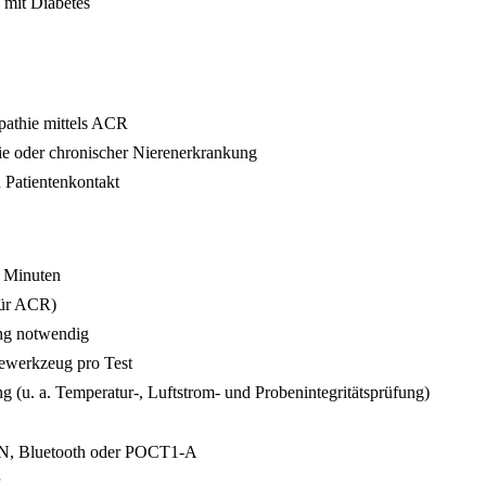
 mit Diabetes
pathie mittels ACR
nie oder chronischer Nierenerkrankung
 Patientenkontakt
7 Minuten
für ACR)
ung notwendig
ewerkzeug pro Test
g (u. a. Temperatur-, Luftstrom- und Probenintegritätsprüfung)
N, Bluetooth oder POCT1-A