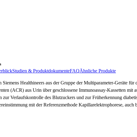
s
rblick
Studien & Produktdokumente
FAQ
Ähnliche Produkte
 Siemens Healthineers aus der Gruppe der Multiparameter-Geräte für 
enten (ACR) aus Urin über geschlossene Immunoassay-Kassetten mit au
en zur Verlaufskontrolle des Blutzuckers und zur Früherkennung diabet
einstimmung mit der Referenzmethode Kapillarelektrophorese, auch b