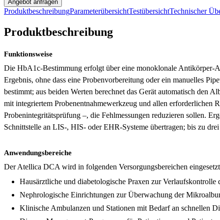
Angebot anfragen
Produktbeschreibung
Parameterübersicht
Testübersicht
Technischer Übe
Produktbeschreibung
Funktionsweise
Die HbA1c-Bestimmung erfolgt über eine monoklonale Antikörper-Aggl
Ergebnis, ohne dass eine Probenvorbereitung oder ein manuelles Pipe
bestimmt; aus beiden Werten berechnet das Gerät automatisch den Alb
mit integriertem Probenentnahmewerkzeug und allen erforderlichen R
Probenintegritätsprüfung –, die Fehlmessungen reduzieren sollen
Schnittstelle an LIS-, HIS- oder EHR-Systeme übertragen; bis zu dre
Anwendungsbereiche
Der Atellica DCA wird in folgenden Versorgungsbereichen eingesetzt
Hausärztliche und diabetologische Praxen zur Verlaufskontroll
Nephrologische Einrichtungen zur Überwachung der Mikroalbu
Klinische Ambulanzen und Stationen mit Bedarf an schnellen D