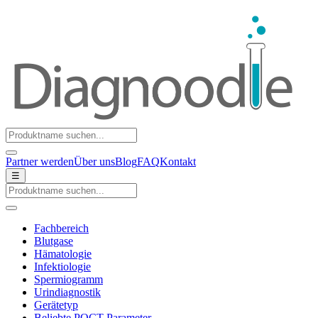
Partner werden
Über uns
Blog
FAQ
Kontakt
☰
Fachbereich
Blutgase
Hämatologie
Infektiologie
Spermiogramm
Urindiagnostik
Gerätetyp
Beliebte POCT-Parameter