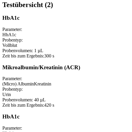
Testübersicht (2)
HbA1c
Parameter:
HbA1c
Probentyp:
Vollblut
Probenvolumen:
1 µL
Zeit bis zum Ergebnis:
300 s
Mikroalbumin/Kreatinin (ACR)
Parameter:
(Micro) Albumin
Kreatinin
Probentyp:
Urin
Probenvolumen:
40 µL
Zeit bis zum Ergebnis:
420 s
HbA1c
Parameter: