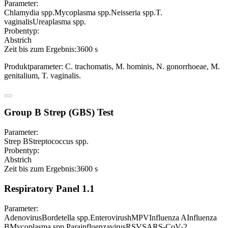
Parameter:
Chlamydia spp.
Mycoplasma spp.
Neisseria spp.
T.
vaginalis
Ureaplasma spp.
Probentyp:
Abstrich
Zeit bis zum Ergebnis:
3600 s
Produktparameter: C. trachomatis, M. hominis, N. gonorrhoeae, M.
genitalium, T. vaginalis.
Group B Strep (GBS) Test
Parameter:
Strep B
Streptococcus spp.
Probentyp:
Abstrich
Zeit bis zum Ergebnis:
3600 s
Respiratory Panel 1.1
Parameter:
Adenovirus
Bordetella spp.
Enterovirus
hMPV
Influenza A
Influenza
B
Mycoplasma spp.
Parainfluenzavirus
RSV
SARS-CoV-2