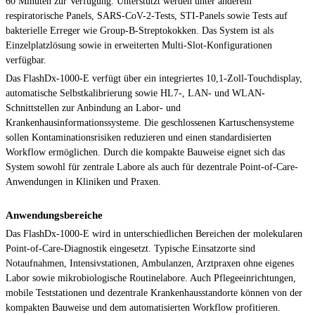
60 Minuten zur Verfügung. Unterstützt werden unter anderem
respiratorische Panels, SARS-CoV-2-Tests, STI-Panels sowie Tests auf
bakterielle Erreger wie Group-B-Streptokokken. Das System ist als
Einzelplatzlösung sowie in erweiterten Multi-Slot-Konfigurationen
verfügbar.
Das FlashDx-1000-E verfügt über ein integriertes 10,1-Zoll-Touchdisplay,
automatische Selbstkalibrierung sowie HL7-, LAN- und WLAN-
Schnittstellen zur Anbindung an Labor- und
Krankenhausinformationssysteme. Die geschlossenen Kartuschensysteme
sollen Kontaminationsrisiken reduzieren und einen standardisierten
Workflow ermöglichen. Durch die kompakte Bauweise eignet sich das
System sowohl für zentrale Labore als auch für dezentrale Point-of-Care-
Anwendungen in Kliniken und Praxen.
Anwendungsbereiche
Das FlashDx-1000-E wird in unterschiedlichen Bereichen der molekularen
Point-of-Care-Diagnostik eingesetzt. Typische Einsatzorte sind
Notaufnahmen, Intensivstationen, Ambulanzen, Arztpraxen ohne eigenes
Labor sowie mikrobiologische Routinelabore. Auch Pflegeeinrichtungen,
mobile Teststationen und dezentrale Krankenhausstandorte können von der
kompakten Bauweise und dem automatisierten Workflow profitieren.