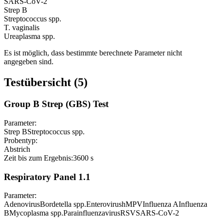
SARS-CoV-2
Strep B
Streptococcus spp.
T. vaginalis
Ureaplasma spp.
Es ist möglich, dass bestimmte berechnete Parameter nicht
angegeben sind.
Testübersicht (5)
Group B Strep (GBS) Test
Parameter:
Strep B
Streptococcus spp.
Probentyp:
Abstrich
Zeit bis zum Ergebnis:
3600 s
Respiratory Panel 1.1
Parameter:
Adenovirus
Bordetella spp.
Enterovirus
hMPV
Influenza A
Influenza
B
Mycoplasma spp.
Parainfluenzavirus
RSV
SARS-CoV-2