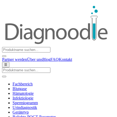
Partner werden
Über uns
Blog
FAQ
Kontakt
☰
Fachbereich
Blutgase
Hämatologie
Infektiologie
Spermiogramm
Urindiagnostik
Gerätetyp
Beliebte POCT-Parameter