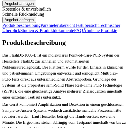
Angebot anfragen
Kostenlos & unverbindlich
Schnelle Rückmeldung
Angebot anfragen
Produktbeschreibung
Parameterübersicht
Testübersicht
Technischer
Überblick
Studien & Produktdokumente
FAQ
Ähnliche Produkte
Produktbeschreibung
Das FlashDx-1000-E ist ein molekulares Point-of-Care-PCR-System des
Herstellers FlashDx zur schnellen und automatisierten
Nukleinsäurediagnostik. Die Plattform wurde für den Einsatz in klinischen
und patientennahen Umgebungen entwickelt und ermöglicht Multiplex-
PCR-Tests direkt aus unterschiedlichen Abstrichproben. Grundlage des
Systems ist die proprietäre semi-Solid Phase Real-Time PCR-Technologie
(sSPRT), die eine gleichzeitige Analyse mehrerer Zielsequenzen innerhalb
eines einzelnen Testlaufs unterstützt.
Das Gerät kombiniert Amplifikation und Detektion in einem geschlossenen
Sample-to-Answer-System, wodurch zusätzliche manuelle Prozessschritte
reduziert werden. Laut Hersteller beträgt die Hands-on-Zeit etwa eine
Minute. Die Ergebnisse stehen abhängig vom Testpanel innerhalb von bis zu