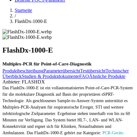
Startseite
/
FlashDx-1000-E
FlashDx-1000-E
Multiplex-PCR für Point-of-Care-Diagnostik
Produktbeschreibung
Parameterübersicht
Testübersicht
Technischer
Überblick
Studien & Produktdokumente
FAQ
Ähnliche Produkte
Anbieter:
FLASHDX
Das FlashDx-1000-E ist ein vollautomatisiertes Point-of-Care-PCR-System
für die molekulare Diagnostik auf Basis der proprietären sSPRT-
Technologie. Als geschlossenes Sample-to-Answer-System unterstützt es
Multiplex-PCR-Analysen für respiratorische Erreger, STI und weitere
infektiologische Zielparameter. Ergebnisse stehen innerhalb von bis zu 60
Minuten zur Verfügung. Das System bietet HL7-, LAN- und WLAN-
Konnektivität und eignet sich für Kliniken, Notaufnahmen und
Ambulanzen. Das FlashDx-1000-E gehört zur Kategorie:
PCR-Geräte
.