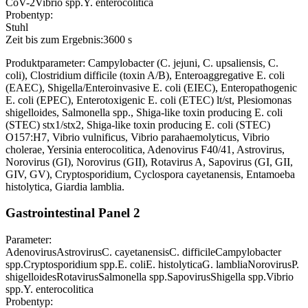
CoV-2
Vibrio spp.
Y. enterocolitica
Probentyp:
Stuhl
Zeit bis zum Ergebnis:
3600 s
Produktparameter: Campylobacter (C. jejuni, C. upsaliensis, C.
coli), Clostridium difficile (toxin A/B), Enteroaggregative E. coli
(EAEC), Shigella/Enteroinvasive E. coli (EIEC), Enteropathogenic
E. coli (EPEC), Enterotoxigenic E. coli (ETEC) lt/st, Plesiomonas
shigelloides, Salmonella spp., Shiga-like toxin producing E. coli
(STEC) stx1/stx2, Shiga-like toxin producing E. coli (STEC)
O157:H7, Vibrio vulnificus, Vibrio parahaemolyticus, Vibrio
cholerae, Yersinia enterocolitica, Adenovirus F40/41, Astrovirus,
Norovirus (GI), Norovirus (GII), Rotavirus A, Sapovirus (GI, GII,
GIV, GV), Cryptosporidium, Cyclospora cayetanensis, Entamoeba
histolytica, Giardia lamblia.
Gastrointestinal Panel 2
Parameter:
Adenovirus
Astrovirus
C. cayetanensis
C. difficile
Campylobacter
spp.
Cryptosporidium spp.
E. coli
E. histolytica
G. lamblia
Norovirus
P.
shigelloides
Rotavirus
Salmonella spp.
Sapovirus
Shigella spp.
Vibrio
spp.
Y. enterocolitica
Probentyp: