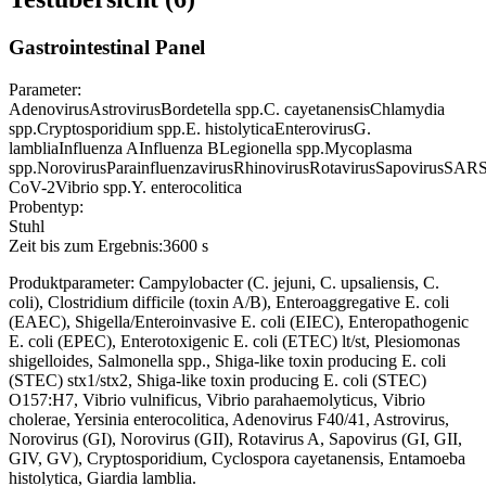
Gastrointestinal Panel
Parameter:
Adenovirus
Astrovirus
Bordetella spp.
C. cayetanensis
Chlamydia
spp.
Cryptosporidium spp.
E. histolytica
Enterovirus
G.
lamblia
Influenza A
Influenza B
Legionella spp.
Mycoplasma
spp.
Norovirus
Parainfluenzavirus
Rhinovirus
Rotavirus
Sapovirus
SARS
CoV-2
Vibrio spp.
Y. enterocolitica
Probentyp:
Stuhl
Zeit bis zum Ergebnis:
3600 s
Produktparameter: Campylobacter (C. jejuni, C. upsaliensis, C.
coli), Clostridium difficile (toxin A/B), Enteroaggregative E. coli
(EAEC), Shigella/Enteroinvasive E. coli (EIEC), Enteropathogenic
E. coli (EPEC), Enterotoxigenic E. coli (ETEC) lt/st, Plesiomonas
shigelloides, Salmonella spp., Shiga-like toxin producing E. coli
(STEC) stx1/stx2, Shiga-like toxin producing E. coli (STEC)
O157:H7, Vibrio vulnificus, Vibrio parahaemolyticus, Vibrio
cholerae, Yersinia enterocolitica, Adenovirus F40/41, Astrovirus,
Norovirus (GI), Norovirus (GII), Rotavirus A, Sapovirus (GI, GII,
GIV, GV), Cryptosporidium, Cyclospora cayetanensis, Entamoeba
histolytica, Giardia lamblia.