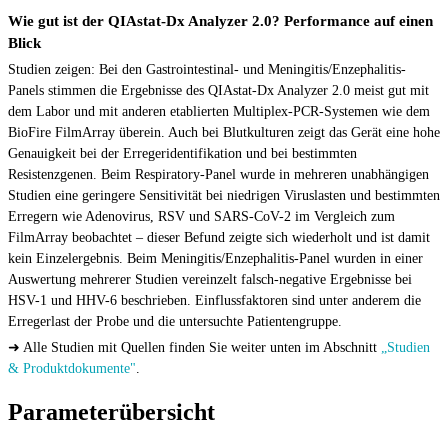
Wie gut ist der QIAstat-Dx Analyzer 2.0? Performance auf einen
Blick
Studien zeigen: Bei den Gastrointestinal- und Meningitis/Enzephalitis-
Panels stimmen die Ergebnisse des QIAstat-Dx Analyzer 2.0 meist gut mit
dem Labor und mit anderen etablierten Multiplex-PCR-Systemen wie dem
BioFire FilmArray überein. Auch bei Blutkulturen zeigt das Gerät eine hohe
Genauigkeit bei der Erregeridentifikation und bei bestimmten
Resistenzgenen. Beim Respiratory-Panel wurde in mehreren unabhängigen
Studien eine geringere Sensitivität bei niedrigen Viruslasten und bestimmten
Erregern wie Adenovirus, RSV und SARS-CoV-2 im Vergleich zum
FilmArray beobachtet – dieser Befund zeigte sich wiederholt und ist damit
kein Einzelergebnis. Beim Meningitis/Enzephalitis-Panel wurden in einer
Auswertung mehrerer Studien vereinzelt falsch-negative Ergebnisse bei
HSV-1 und HHV-6 beschrieben. Einflussfaktoren sind unter anderem die
Erregerlast der Probe und die untersuchte Patientengruppe.
➜ Alle Studien mit Quellen finden Sie weiter unten im Abschnitt
„Studien
& Produktdokumente"
.
Parameterübersicht