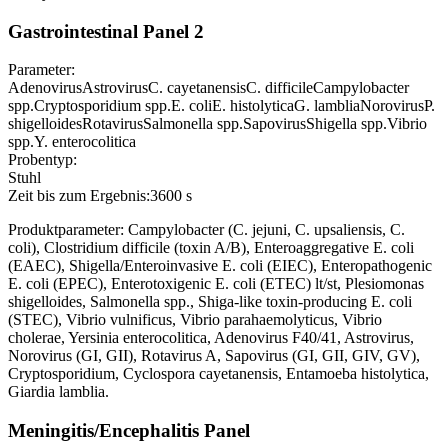
Gastrointestinal Panel 2
Parameter:
Adenovirus
Astrovirus
C. cayetanensis
C. difficile
Campylobacter
spp.
Cryptosporidium spp.
E. coli
E. histolytica
G. lamblia
Norovirus
P.
shigelloides
Rotavirus
Salmonella spp.
Sapovirus
Shigella spp.
Vibrio
spp.
Y. enterocolitica
Probentyp:
Stuhl
Zeit bis zum Ergebnis:
3600 s
Produktparameter: Campylobacter (C. jejuni, C. upsaliensis, C.
coli), Clostridium difficile (toxin A/B), Enteroaggregative E. coli
(EAEC), Shigella/Enteroinvasive E. coli (EIEC), Enteropathogenic
E. coli (EPEC), Enterotoxigenic E. coli (ETEC) lt/st, Plesiomonas
shigelloides, Salmonella spp., Shiga-like toxin-producing E. coli
(STEC), Vibrio vulnificus, Vibrio parahaemolyticus, Vibrio
cholerae, Yersinia enterocolitica, Adenovirus F40/41, Astrovirus,
Norovirus (GI, GII), Rotavirus A, Sapovirus (GI, GII, GIV, GV),
Cryptosporidium, Cyclospora cayetanensis, Entamoeba histolytica,
Giardia lamblia.
Meningitis/Encephalitis Panel