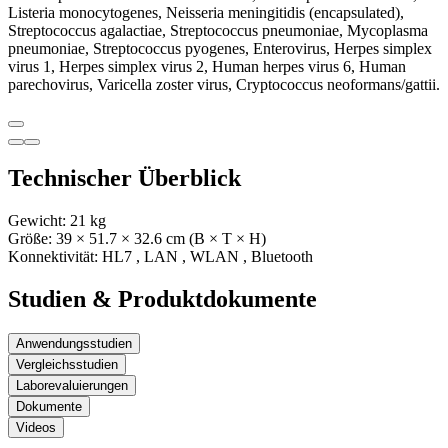
Listeria monocytogenes, Neisseria meningitidis (encapsulated),
Streptococcus agalactiae, Streptococcus pneumoniae, Mycoplasma
pneumoniae, Streptococcus pyogenes, Enterovirus, Herpes simplex
virus 1, Herpes simplex virus 2, Human herpes virus 6, Human
parechovirus, Varicella zoster virus, Cryptococcus neoformans/gattii.
Technischer Überblick
Gewicht:
21
kg
Größe:
39
× 51.7
× 32.6
cm (B × T × H)
Konnektivität:
HL7
,
LAN
,
WLAN
,
Bluetooth
Studien & Produktdokumente
Anwendungsstudien
Vergleichsstudien
Laborevaluierungen
Dokumente
Videos