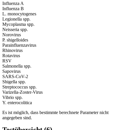
Influenza A
Influenza B
L. monocytogenes
Legionella spp.
Mycoplasma spp.
Neisseria spp.
Norovirus
P. shigelloides
Parainfluenzavirus
Rhinovirus
Rotavirus
RSV
Salmonella spp.
Sapovirus
SARS-CoV-2
Shigella spp.
Streptococcus spp.
Varizella-Zoster-Virus
Vibrio spp.
Y. enterocolitica
Es ist möglich, dass bestimmte berechnete Parameter nicht
angegeben sind.
Testübersicht (6)