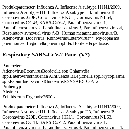
Produktparameter: Influenza A, Influenza A subtype H1N1/2009,
Influenza A subtype H1, Influenza A subtype H3, Influenza B,
Coronavirus 229E, Coronavirus HKU1, Coronavirus NL63,
Coronavirus OC43, SARS-CoV-2, Parainfluenza virus 1,
Parainfluenza virus 2, Parainfluenza virus 3, Parainfluenza virus 4,
Respiratory syncytial virus A/B, Human metapneumovirus A/B,
Adenovirus, Bocavirus, Rhinovirus/Enterovirus**, Mycoplasma
pneumoniae, Legionella pneumophila, Bordetella pertussis.
Respiratory SARS-CoV-2 Panel (V2)
Parameter:
Adenovirus
Bocavirus
Bordetella spp.
Chlamydia
spp.
Enterovirus
Influenza A
Influenza B
Legionella spp.
Mycoplasma
spp.
Parainfluenzavirus
Rhinovirus
RSV
SARS-CoV-2
Probentyp:
Abstrich
Zeit bis zum Ergebnis:
3600 s
Produktparameter: Influenza A, Influenza A subtype H1N1/2009,
Influenza A subtype H1, Influenza A subtype H3, Influenza B,
Coronavirus 229E, Coronavirus HKU1, Coronavirus NL63,
Coronavirus OC43, SARS-CoV-2, Parainfluenza virus 1,
Parainfluenza virus 2, Parainfluenza virus 3, Parainfluenza virus 4,