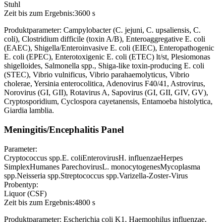
Stuhl
Zeit bis zum Ergebnis:
3600 s
Produktparameter: Campylobacter (C. jejuni, C. upsaliensis, C.
coli), Clostridium difficile (toxin A/B), Enteroaggregative E. coli
(EAEC), Shigella/Enteroinvasive E. coli (EIEC), Enteropathogenic
E. coli (EPEC), Enterotoxigenic E. coli (ETEC) lt/st, Plesiomonas
shigelloides, Salmonella spp., Shiga-like toxin-producing E. coli
(STEC), Vibrio vulnificus, Vibrio parahaemolyticus, Vibrio
cholerae, Yersinia enterocolitica, Adenovirus F40/41, Astrovirus,
Norovirus (GI, GII), Rotavirus A, Sapovirus (GI, GII, GIV, GV),
Cryptosporidium, Cyclospora cayetanensis, Entamoeba histolytica,
Giardia lamblia.
Meningitis/Encephalitis Panel
Parameter:
Cryptococcus spp.
E. coli
Enterovirus
H. influenzae
Herpes
Simplex
Humanes Parechovirus
L. monocytogenes
Mycoplasma
spp.
Neisseria spp.
Streptococcus spp.
Varizella-Zoster-Virus
Probentyp:
Liquor (CSF)
Zeit bis zum Ergebnis:
4800 s
Produktparameter: Escherichia coli K1, Haemophilus influenzae,