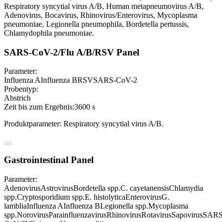
Respiratory syncytial virus A/B, Human metapneumovirus A/B,
Adenovirus, Bocavirus, Rhinovirus/Enterovirus, Mycoplasma
pneumoniae, Legionella pneumophila, Bordetella pertussis,
Chlamydophila pneumoniae.
SARS-CoV-2/Flu A/B/RSV Panel
Parameter:
Influenza A
Influenza B
RSV
SARS-CoV-2
Probentyp:
Abstrich
Zeit bis zum Ergebnis:
3600 s
Produktparameter: Respiratory syncytial virus A/B.
Gastrointestinal Panel
Parameter:
Adenovirus
Astrovirus
Bordetella spp.
C. cayetanensis
Chlamydia
spp.
Cryptosporidium spp.
E. histolytica
Enterovirus
G.
lamblia
Influenza A
Influenza B
Legionella spp.
Mycoplasma
spp.
Norovirus
Parainfluenzavirus
Rhinovirus
Rotavirus
Sapovirus
SARS