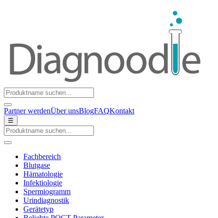
Partner werden
Über uns
Blog
FAQ
Kontakt
☰
Fachbereich
Blutgase
Hämatologie
Infektiologie
Spermiogramm
Urindiagnostik
Gerätetyp
Beliebte POCT-Parameter