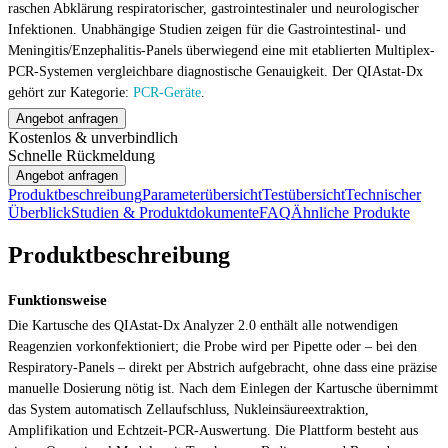
raschen Abklärung respiratorischer, gastrointestinaler und neurologischer
Infektionen. Unabhängige Studien zeigen für die Gastrointestinal- und
Meningitis/Enzephalitis-Panels überwiegend eine mit etablierten Multiplex-
PCR-Systemen vergleichbare diagnostische Genauigkeit. Der QIAstat-Dx
gehört zur Kategorie:
PCR-Geräte
.
Angebot anfragen
Kostenlos & unverbindlich
Schnelle Rückmeldung
Angebot anfragen
Produktbeschreibung
Parameterübersicht
Testübersicht
Technischer
Überblick
Studien & Produktdokumente
FAQ
Ähnliche Produkte
Produktbeschreibung
Funktionsweise
Die Kartusche des QIAstat-Dx Analyzer 2.0 enthält alle notwendigen
Reagenzien vorkonfektioniert; die Probe wird per Pipette oder – bei den
Respiratory-Panels – direkt per Abstrich aufgebracht, ohne dass eine präzise
manuelle Dosierung nötig ist. Nach dem Einlegen der Kartusche übernimmt
das System automatisch Zellaufschluss, Nukleinsäureextraktion,
Amplifikation und Echtzeit-PCR-Auswertung. Die Plattform besteht aus