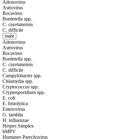
Adenovirus
Astrovirus
Bocavirus
Bordetella spp.
C. cayetanensis
C. difficile
mehr
Adenovirus
Astrovirus
Bocavirus
Bordetella spp.
C. cayetanensis
C. difficile
Campylobacter spp.
Chlamydia spp.
Cryptococcus spp.
Cryptosporidium spp.
E. coli
E. histolytica
Enterovirus
G. lamblia
H. influenzae
Herpes Simplex
hMPV
Humanes Parechovirus