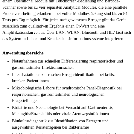
einem Operational Module mit Touchscreen-Bedienung und Barcode-
Scanner sowie bis zu vier separaten Analytical Modules, die eine parallele
Probenverarbeitung erlauben – bei voller Modulbestückung sind bis zu 84
Tests pro Tag möglich. Für jeden nachgewiesenen Erreger gibt das Gerät
zusätzlich zum qualitativen Ergebnis einen Ct-Wert und eine
Amplifikationskurve aus. Über LAN, WLAN, Bluetooth und HL7 lässt sich
das System in Labor- und Krankenhausinformationssysteme integrieren.
Anwendungsbereiche
Notaufnahmen zur schnellen Differenzierung respiratorischer und
gastrointestinaler Infektionsursachen
Intensivstationen zur raschen Erregeridentifikation bei kritisch
kranken Patient:innen
Mikrobiologische Labore für syndromische Panel-Diagnostik bei
respiratorischen, gastrointestinalen und neurologischen
Fragestellungen
Pädiatrie und Neonatologie bei Verdacht auf Gastroenteritis,
Meningitis/Enzephalitis oder virale Atemwegsinfektionen
Blutkulturdiagnostik zur Identifikation von Erregern und
ausgewählten Resistenzgenen bei Bakteriämie