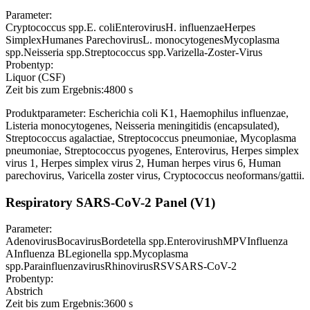
Parameter:
Cryptococcus spp.
E. coli
Enterovirus
H. influenzae
Herpes
Simplex
Humanes Parechovirus
L. monocytogenes
Mycoplasma
spp.
Neisseria spp.
Streptococcus spp.
Varizella-Zoster-Virus
Probentyp:
Liquor (CSF)
Zeit bis zum Ergebnis:
4800 s
Produktparameter: Escherichia coli K1, Haemophilus influenzae,
Listeria monocytogenes, Neisseria meningitidis (encapsulated),
Streptococcus agalactiae, Streptococcus pneumoniae, Mycoplasma
pneumoniae, Streptococcus pyogenes, Enterovirus, Herpes simplex
virus 1, Herpes simplex virus 2, Human herpes virus 6, Human
parechovirus, Varicella zoster virus, Cryptococcus neoformans/gattii.
Respiratory SARS-CoV-2 Panel (V1)
Parameter:
Adenovirus
Bocavirus
Bordetella spp.
Enterovirus
hMPV
Influenza
A
Influenza B
Legionella spp.
Mycoplasma
spp.
Parainfluenzavirus
Rhinovirus
RSV
SARS-CoV-2
Probentyp:
Abstrich
Zeit bis zum Ergebnis:
3600 s