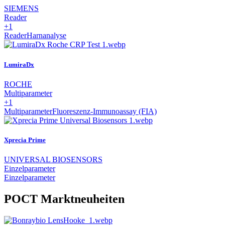
SIEMENS
Reader
+1
Reader
Harnanalyse
LumiraDx
ROCHE
Multiparameter
+1
Multiparameter
Fluoreszenz-Immunoassay (FIA)
Xprecia Prime
UNIVERSAL BIOSENSORS
Einzelparameter
Einzelparameter
POCT Marktneuheiten