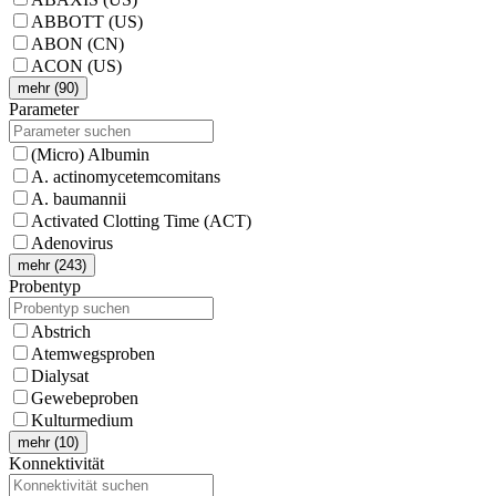
ABBOTT (US)
ABON (CN)
ACON (US)
mehr (90)
Parameter
(Micro) Albumin
A. actinomycetemcomitans
A. baumannii
Activated Clotting Time (ACT)
Adenovirus
mehr (243)
Probentyp
Abstrich
Atemwegsproben
Dialysat
Gewebeproben
Kulturmedium
mehr (10)
Konnektivität