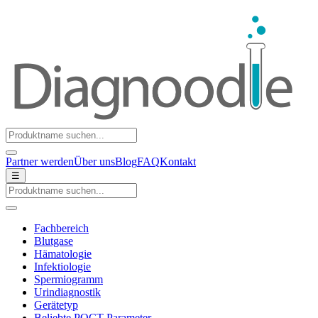
Partner werden
Über uns
Blog
FAQ
Kontakt
☰
Fachbereich
Blutgase
Hämatologie
Infektiologie
Spermiogramm
Urindiagnostik
Gerätetyp
Beliebte POCT-Parameter