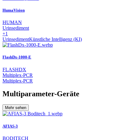
HumaVision
HUMAN
Urinsediment
+1
Urinsediment
Künstliche Intelligenz (KI)
FlashDx-1000-E
FLASHDX
Multiplex-PCR
Multiplex-PCR
Multiparameter-Geräte
Mehr sehen
AFIAS-3
BODITECH