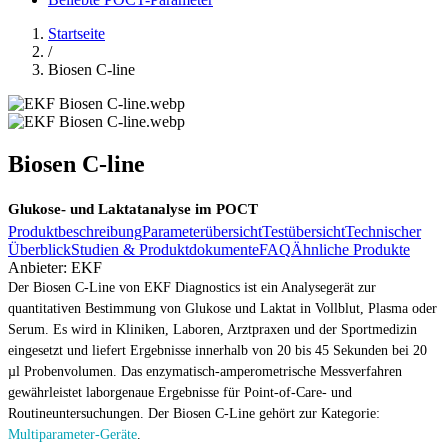
Startseite
/
Biosen C-line
Biosen C-line
Glukose- und Laktatanalyse im POCT
Produktbeschreibung
Parameterübersicht
Testübersicht
Technischer
Überblick
Studien & Produktdokumente
FAQ
Ähnliche Produkte
Anbieter:
EKF
Der Biosen C-Line von EKF Diagnostics ist ein Analysegerät zur
quantitativen Bestimmung von Glukose und Laktat in Vollblut, Plasma oder
Serum. Es wird in Kliniken, Laboren, Arztpraxen und der Sportmedizin
eingesetzt und liefert Ergebnisse innerhalb von 20 bis 45 Sekunden bei 20
µl Probenvolumen. Das enzymatisch-amperometrische Messverfahren
gewährleistet laborgenaue Ergebnisse für Point-of-Care- und
Routineuntersuchungen. Der Biosen C-Line gehört zur Kategorie:
Multiparameter-Geräte
.