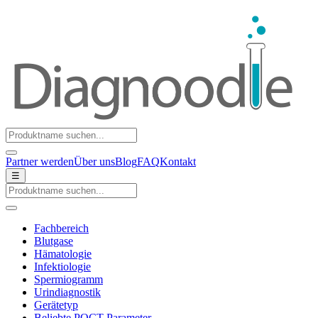
Partner werden
Über uns
Blog
FAQ
Kontakt
☰
Fachbereich
Blutgase
Hämatologie
Infektiologie
Spermiogramm
Urindiagnostik
Gerätetyp
Beliebte POCT-Parameter