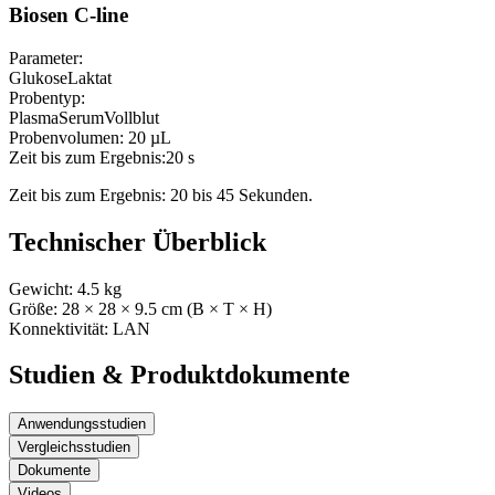
Biosen C-line
Parameter:
Glukose
Laktat
Probentyp:
Plasma
Serum
Vollblut
Probenvolumen:
20 µL
Zeit bis zum Ergebnis:
20 s
Zeit bis zum Ergebnis: 20 bis 45 Sekunden.
Technischer Überblick
Gewicht:
4.5
kg
Größe:
28
× 28
× 9.5
cm (B × T × H)
Konnektivität:
LAN
Studien & Produktdokumente
Anwendungsstudien
Vergleichsstudien
Dokumente
Videos