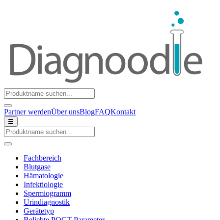
Partner werden
Über uns
Blog
FAQ
Kontakt
☰
Fachbereich
Blutgase
Hämatologie
Infektiologie
Spermiogramm
Urindiagnostik
Gerätetyp
Beliebte POCT-Parameter