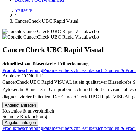
Startseite
/
CancerCheck UBC Rapid Visual
CancerCheck UBC Rapid Visual
Schnelltest zur Blasenkrebs-Früherkennung
Produktbeschreibung
Parameterübersicht
Testübersicht
Studien & Prod
Anbieter:
CONCILE
CancerCheck UBC Rapid VISUAL ist ein qualitativer Blasenkrebs-Sch
Zytokeratin 8 und 18 in Urinproben nach und liefert ein visuell able
diagnostizierter Patienten. Der CancerCheck UBC Rapid VISUAL ge
Angebot anfragen
Kostenlos & unverbindlich
Schnelle Rückmeldung
Angebot anfragen
Produktbeschreibung
Parameterübersicht
Testübersicht
Studien & Prod