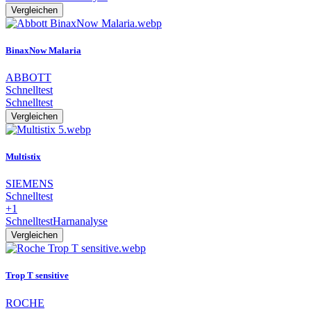
Vergleichen
BinaxNow Malaria
ABBOTT
Schnelltest
Schnelltest
Vergleichen
Multistix
SIEMENS
Schnelltest
+1
Schnelltest
Harnanalyse
Vergleichen
Trop T sensitive
ROCHE