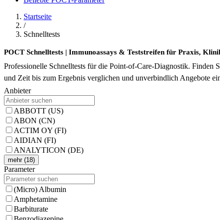
Startseite
/
Schnelltests
POCT Schnelltests | Immunoassays & Teststreifen für Praxis, Klini
Professionelle Schnelltests für die Point-of-Care-Diagnostik. Finden
und Zeit bis zum Ergebnis verglichen und unverbindlich Angebote ei
Anbieter
ABBOTT (US)
ABON (CN)
ACTIM OY (FI)
AIDIAN (FI)
ANALYTICON (DE)
mehr (18)
Parameter
(Micro) Albumin
Amphetamine
Barbiturate
Benzodiazepine