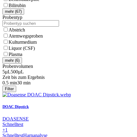
Bilirubin
mehr (67)
Probentyp
Abstrich
Atemwegsproben
Kulturmedium
Liquor (CSF)
Plasma
mehr (6)
Probenvolumen
5µL
500µL
Zeit bis zum Ergebnis
0.5 min
30 min
Filter
DOAC Dipstick
DOASENSE
Schnelltest
+1
Schnelltest
Harnanalyse