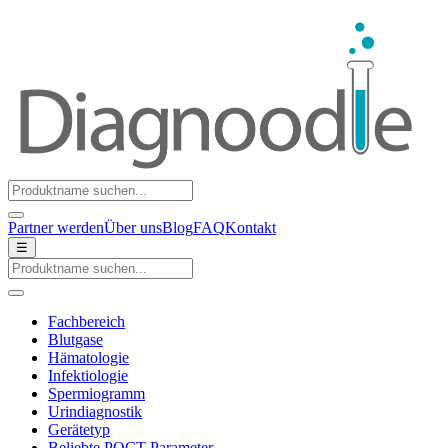
Partner werden
Über uns
Blog
FAQ
Kontakt
☰
Fachbereich
Blutgase
Hämatologie
Infektiologie
Spermiogramm
Urindiagnostik
Gerätetyp
Beliebte POCT-Parameter