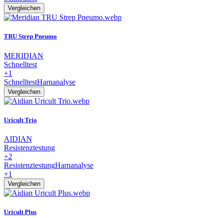
Vergleichen
TRU Strep Pneumo
MERIDIAN
Schnelltest
+1
Schnelltest
Harnanalyse
Vergleichen
Uricult Trio
AIDIAN
Resistenztestung
+2
Resistenztestung
Harnanalyse
+1
Vergleichen
Uricult Plus