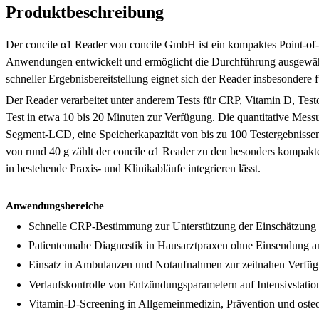
Produktbeschreibung
Der concile α1 Reader von concile GmbH ist ein kompaktes Point-of-
Anwendungen entwickelt und ermöglicht die Durchführung ausgewähl
schneller Ergebnisbereitstellung eignet sich der Reader insbesondere 
Der Reader verarbeitet unter anderem Tests für CRP, Vitamin D, Tes
Test in etwa 10 bis 20 Minuten zur Verfügung. Die quantitative Messu
Segment-LCD, eine Speicherkapazität von bis zu 100 Testergebniss
von rund 40 g zählt der concile α1 Reader zu den besonders kompak
in bestehende Praxis- und Klinikabläufe integrieren lässt.
Anwendungsbereiche
Schnelle CRP-Bestimmung zur Unterstützung der Einschätzung e
Patientennahe Diagnostik in Hausarztpraxen ohne Einsendung an
Einsatz in Ambulanzen und Notaufnahmen zur zeitnahen Verfügb
Verlaufskontrolle von Entzündungsparametern auf Intensivstati
Vitamin-D-Screening in Allgemeinmedizin, Prävention und osteo