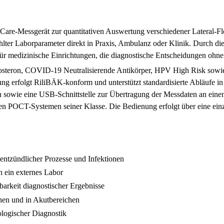
Care-Messgerät zur quantitativen Auswertung verschiedener Lateral-Fl
ter Laborparameter direkt in Praxis, Ambulanz oder Klinik. Durch d
für medizinische Einrichtungen, die diagnostische Entscheidungen ohne 
tosteron, COVID-19 Neutralisierende Antikörper, HPV High Risk sowie
ng erfolgt RiliBÄK-konform und unterstützt standardisierte Abläufe in
en sowie eine USB-Schnittstelle zur Übertragung der Messdaten an e
ten POCT-Systemen seiner Klasse. Die Bedienung erfolgt über eine e
ntzündlicher Prozesse und Infektionen
 ein externes Labor
arkeit diagnostischer Ergebnisse
onen und in Akutbereichen
logischer Diagnostik