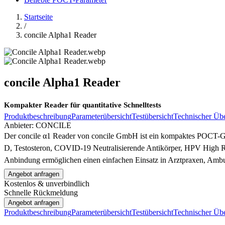
Startseite
/
concile Alpha1 Reader
concile Alpha1 Reader
Kompakter Reader für quantitative Schnelltests
Produktbeschreibung
Parameterübersicht
Testübersicht
Technischer Übe
Anbieter:
CONCILE
Der concile α1 Reader von concile GmbH ist ein kompaktes POCT-Ger
D, Testosteron, COVID-19 Neutralisierende Antikörper, HPV High Ri
Anbindung ermöglichen einen einfachen Einsatz in Arztpraxen, Ambu
Angebot anfragen
Kostenlos & unverbindlich
Schnelle Rückmeldung
Angebot anfragen
Produktbeschreibung
Parameterübersicht
Testübersicht
Technischer Übe