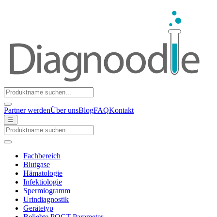
Partner werden
Über uns
Blog
FAQ
Kontakt
☰
Fachbereich
Blutgase
Hämatologie
Infektiologie
Spermiogramm
Urindiagnostik
Gerätetyp
Beliebte POCT-Parameter