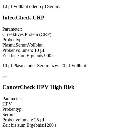
10 μl Vollblut oder 5 μl Serum.
InfectCheck CRP
Parameter:
C-reaktives Protein (CRP)
Probentyp:
Plasma
Serum
Vollblut
Probenvolumen:
10 µL
Zeit bis zum Ergebnis:
900 s
10 μl Plasma oder Serum bzw. 20 μl Vollblut.
CancerCheck HPV High Risk
Parameter:
HPV
Probentyp:
Serum
Probenvolumen:
25 µL
Zeit bis zum Ergebnis:
1200 s