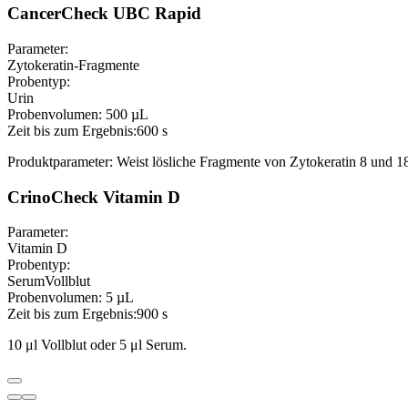
CancerCheck UBC Rapid
Parameter:
Zytokeratin-Fragmente
Probentyp:
Urin
Probenvolumen:
500 µL
Zeit bis zum Ergebnis:
600 s
Produktparameter: Weist lösliche Fragmente von Zytokeratin 8 und 1
CrinoCheck Vitamin D
Parameter:
Vitamin D
Probentyp:
Serum
Vollblut
Probenvolumen:
5 µL
Zeit bis zum Ergebnis:
900 s
10 μl Vollblut oder 5 μl Serum.