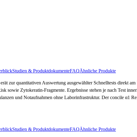
rblick
Studien & Produktdokumente
FAQ
Ähnliche Produkte
ät zur quantitativen Auswertung ausgewählter Schnelltests direkt am
sk sowie Zytokeratin-Fragmente. Ergebnisse stehen je nach Test inne
lanzen und Notaufnahmen ohne Laborinfrastruktur. Der concile α1 Rea
rblick
Studien & Produktdokumente
FAQ
Ähnliche Produkte