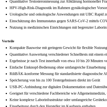
Quantitative Testosteronmessung zur Abklärung hormoneller Fra
HPV-High-Risk-Diagnostik im Rahmen gynäkologischer Vorso
Urologische und onkologische Anwendungen mit UBC Rapid zur
Einschätzung des Immunstatus gegen SARS-CoV-2 mittels C
Nutzung in medizinischen Einrichtungen mit begrenzter Labori
Vorteile
Kompakte Bauweise mit geringem Gewicht für flexible Nutzung 
Quantitative Auswertung verschiedener Schnelltests mit einem e
Ergebnisse je nach Test innerhalb von etwa 10 bis 20 Minuten v
Einfache Einknopf-Bedienung ohne umfangreiche Einarbeitung
RiliBÄK-konforme Messung für standardisierte diagnostische A
Speicherung von bis zu 100 Testergebnissen direkt im Gerät
USB-PC-Anbindung zur digitalen Dokumentation und Datenübe
Geeignet für verschiedene Fachbereiche wie Allgemeinmedizin, 
Keine komplexe Laborinfrastruktur oder umfangreiche Gerätekon
Einarbeitung durch den Hersteller im Kaufpreis enthalten