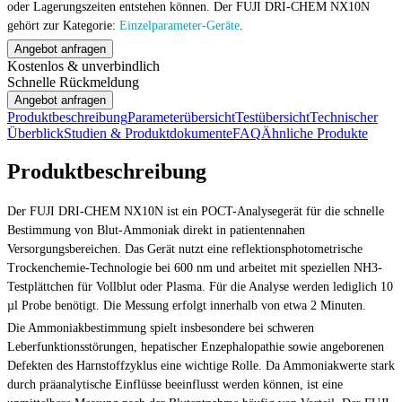
oder Lagerungszeiten entstehen können. Der FUJI DRI-CHEM NX10N
gehört zur Kategorie:
Einzelparameter-Geräte
.
Angebot anfragen
Kostenlos & unverbindlich
Schnelle Rückmeldung
Angebot anfragen
Produktbeschreibung
Parameterübersicht
Testübersicht
Technischer
Überblick
Studien & Produktdokumente
FAQ
Ähnliche Produkte
Produktbeschreibung
Der FUJI DRI-CHEM NX10N ist ein POCT-Analysegerät für die schnelle
Bestimmung von Blut-Ammoniak direkt in patientennahen
Versorgungsbereichen. Das Gerät nutzt eine reflektionsphotometrische
Trockenchemie-Technologie bei 600 nm und arbeitet mit speziellen NH3-
Testplättchen für Vollblut oder Plasma. Für die Analyse werden lediglich 10
µl Probe benötigt. Die Messung erfolgt innerhalb von etwa 2 Minuten.
Die Ammoniakbestimmung spielt insbesondere bei schweren
Leberfunktionsstörungen, hepatischer Enzephalopathie sowie angeborenen
Defekten des Harnstoffzyklus eine wichtige Rolle. Da Ammoniakwerte stark
durch präanalytische Einflüsse beeinflusst werden können, ist eine