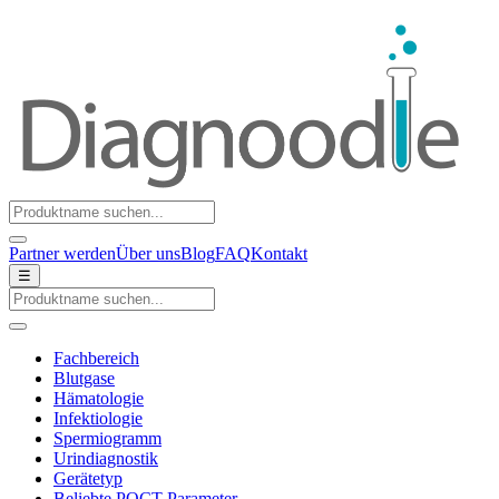
Partner werden
Über uns
Blog
FAQ
Kontakt
☰
Fachbereich
Blutgase
Hämatologie
Infektiologie
Spermiogramm
Urindiagnostik
Gerätetyp
Beliebte POCT-Parameter