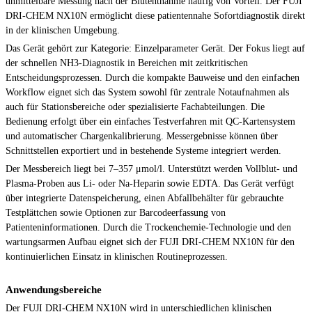
unmittelbare Messung nach der Blutentnahme häufig von Vorteil. Der FUJI
DRI-CHEM NX10N ermöglicht diese patientennahe Sofortdiagnostik direkt
in der klinischen Umgebung.
Das Gerät gehört zur Kategorie: Einzelparameter Gerät. Der Fokus liegt auf
der schnellen NH3-Diagnostik in Bereichen mit zeitkritischen
Entscheidungsprozessen. Durch die kompakte Bauweise und den einfachen
Workflow eignet sich das System sowohl für zentrale Notaufnahmen als
auch für Stationsbereiche oder spezialisierte Fachabteilungen. Die
Bedienung erfolgt über ein einfaches Testverfahren mit QC-Kartensystem
und automatischer Chargenkalibrierung. Messergebnisse können über
Schnittstellen exportiert und in bestehende Systeme integriert werden.
Der Messbereich liegt bei 7–357 μmol/l. Unterstützt werden Vollblut- und
Plasma-Proben aus Li- oder Na-Heparin sowie EDTA. Das Gerät verfügt
über integrierte Datenspeicherung, einen Abfallbehälter für gebrauchte
Testplättchen sowie Optionen zur Barcodeerfassung von
Patienteninformationen. Durch die Trockenchemie-Technologie und den
wartungsarmen Aufbau eignet sich der FUJI DRI-CHEM NX10N für den
kontinuierlichen Einsatz in klinischen Routineprozessen.
Anwendungsbereiche
Der FUJI DRI-CHEM NX10N wird in unterschiedlichen klinischen