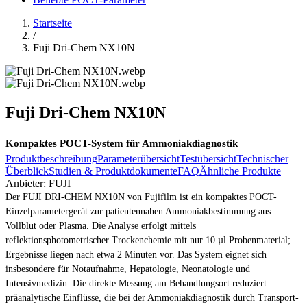
Startseite
/
Fuji Dri-Chem NX10N
Fuji Dri-Chem NX10N
Kompaktes POCT-System für Ammoniakdiagnostik
Produktbeschreibung
Parameterübersicht
Testübersicht
Technischer
Überblick
Studien & Produktdokumente
FAQ
Ähnliche Produkte
Anbieter:
FUJI
Der FUJI DRI-CHEM NX10N von Fujifilm ist ein kompaktes POCT-
Einzelparametergerät zur patientennahen Ammoniakbestimmung aus
Vollblut oder Plasma. Die Analyse erfolgt mittels
reflektionsphotometrischer Trockenchemie mit nur 10 µl Probenmaterial;
Ergebnisse liegen nach etwa 2 Minuten vor. Das System eignet sich
insbesondere für Notaufnahme, Hepatologie, Neonatologie und
Intensivmedizin. Die direkte Messung am Behandlungsort reduziert
präanalytische Einflüsse, die bei der Ammoniakdiagnostik durch Transport-