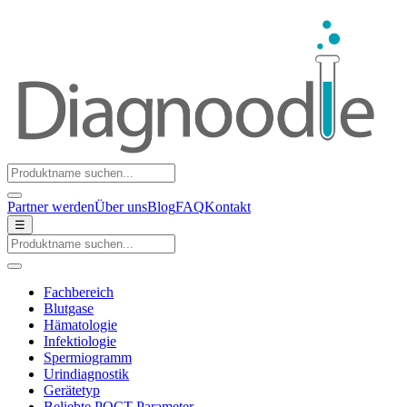
Partner werden
Über uns
Blog
FAQ
Kontakt
☰
Fachbereich
Blutgase
Hämatologie
Infektiologie
Spermiogramm
Urindiagnostik
Gerätetyp
Beliebte POCT-Parameter