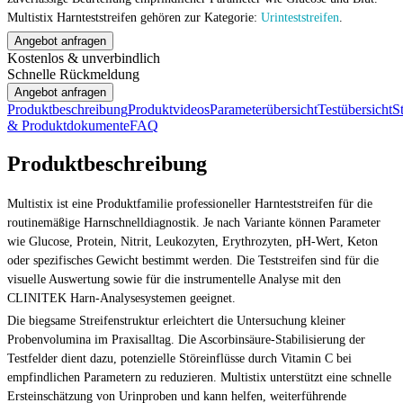
Multistix Harnteststreifen gehören zur Kategorie:
Urinteststreifen
.
Angebot anfragen
Kostenlos & unverbindlich
Schnelle Rückmeldung
Angebot anfragen
Produktbeschreibung
Produktvideos
Parameterübersicht
Testübersicht
S
& Produktdokumente
FAQ
Produktbeschreibung
Multistix ist eine Produktfamilie professioneller Harnteststreifen für die
routinemäßige Harnschnelldiagnostik. Je nach Variante können Parameter
wie Glucose, Protein, Nitrit, Leukozyten, Erythrozyten, pH-Wert, Keton
oder spezifisches Gewicht bestimmt werden. Die Teststreifen sind für die
visuelle Auswertung sowie für die instrumentelle Analyse mit den
CLINITEK Harn-Analysesystemen geeignet.
Die biegsame Streifenstruktur erleichtert die Untersuchung kleiner
Probenvolumina im Praxisalltag. Die Ascorbinsäure-Stabilisierung der
Testfelder dient dazu, potenzielle Störeinflüsse durch Vitamin C bei
empfindlichen Parametern zu reduzieren. Multistix unterstützt eine schnelle
Ersteinschätzung von Urinproben und kann helfen, weiterführende