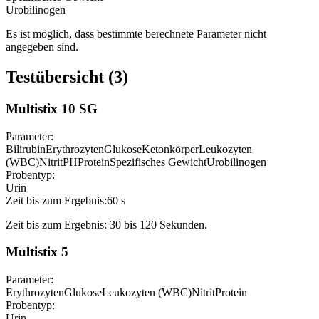
Urobilinogen
Es ist möglich, dass bestimmte berechnete Parameter nicht
angegeben sind.
Testübersicht (3)
Multistix 10 SG
Parameter:
Bilirubin
Erythrozyten
Glukose
Ketonkörper
Leukozyten
(WBC)
Nitrit
PH
Protein
Spezifisches Gewicht
Urobilinogen
Probentyp:
Urin
Zeit bis zum Ergebnis:
60 s
Zeit bis zum Ergebnis: 30 bis 120 Sekunden.
Multistix 5
Parameter:
Erythrozyten
Glukose
Leukozyten (WBC)
Nitrit
Protein
Probentyp:
Urin