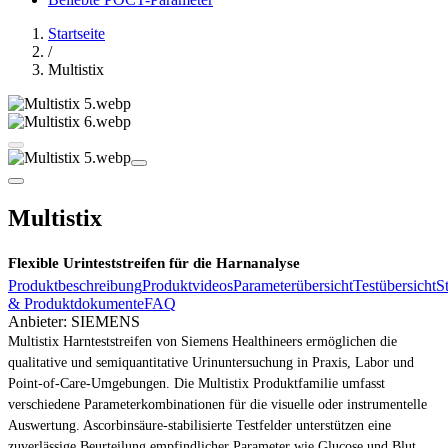
Startseite
/
Multistix
Multistix
Flexible Urinteststreifen für die Harnanalyse
Produktbeschreibung
Produktvideos
Parameterübersicht
Testübersicht
S
& Produktdokumente
FAQ
Anbieter:
SIEMENS
Multistix Harnteststreifen von Siemens Healthineers ermöglichen die
qualitative und semiquantitative Urinuntersuchung in Praxis, Labor und
Point-of-Care-Umgebungen. Die Multistix Produktfamilie umfasst
verschiedene Parameterkombinationen für die visuelle oder instrumentelle
Auswertung. Ascorbinsäure-stabilisierte Testfelder unterstützen eine
zuverlässige Beurteilung empfindlicher Parameter wie Glucose und Blut.