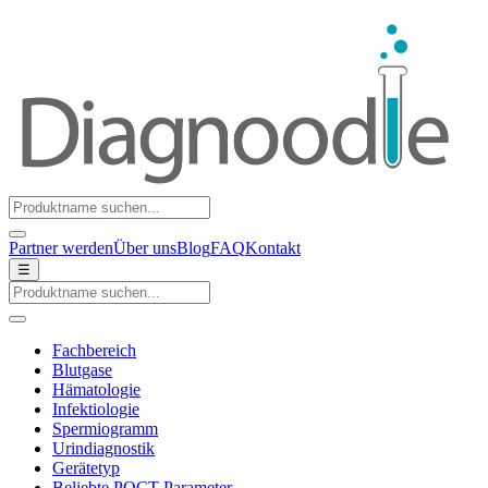
Partner werden
Über uns
Blog
FAQ
Kontakt
☰
Fachbereich
Blutgase
Hämatologie
Infektiologie
Spermiogramm
Urindiagnostik
Gerätetyp
Beliebte POCT-Parameter