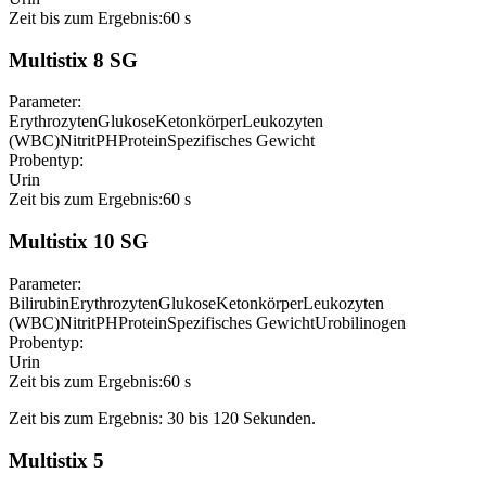
Zeit bis zum Ergebnis:
60 s
Multistix 8 SG
Parameter:
Erythrozyten
Glukose
Ketonkörper
Leukozyten
(WBC)
Nitrit
PH
Protein
Spezifisches Gewicht
Probentyp:
Urin
Zeit bis zum Ergebnis:
60 s
Multistix 10 SG
Parameter:
Bilirubin
Erythrozyten
Glukose
Ketonkörper
Leukozyten
(WBC)
Nitrit
PH
Protein
Spezifisches Gewicht
Urobilinogen
Probentyp:
Urin
Zeit bis zum Ergebnis:
60 s
Zeit bis zum Ergebnis: 30 bis 120 Sekunden.
Multistix 5