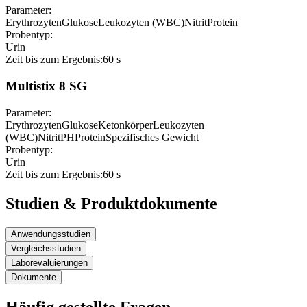
Parameter:
Erythrozyten
Glukose
Leukozyten (WBC)
Nitrit
Protein
Probentyp:
Urin
Zeit bis zum Ergebnis:
60 s
Multistix 8 SG
Parameter:
Erythrozyten
Glukose
Ketonkörper
Leukozyten
(WBC)
Nitrit
PH
Protein
Spezifisches Gewicht
Probentyp:
Urin
Zeit bis zum Ergebnis:
60 s
Studien & Produktdokumente
Anwendungsstudien
Vergleichsstudien
Laborevaluierungen
Dokumente
Häufig gestellte Fragen