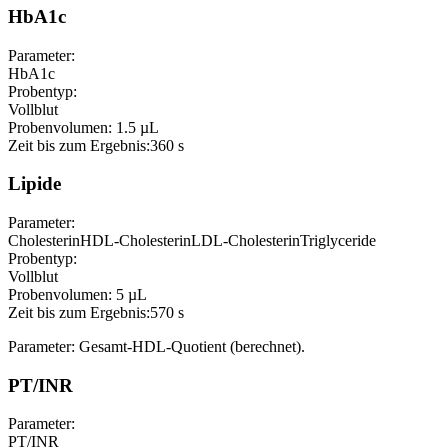
HbA1c
Parameter:
HbA1c
Probentyp:
Vollblut
Probenvolumen:
1.5 µL
Zeit bis zum Ergebnis:
360 s
Lipide
Parameter:
Cholesterin
HDL-Cholesterin
LDL-Cholesterin
Triglyceride
Probentyp:
Vollblut
Probenvolumen:
5 µL
Zeit bis zum Ergebnis:
570 s
Parameter: Gesamt-HDL-Quotient (berechnet).
PT/INR
Parameter:
PT/INR