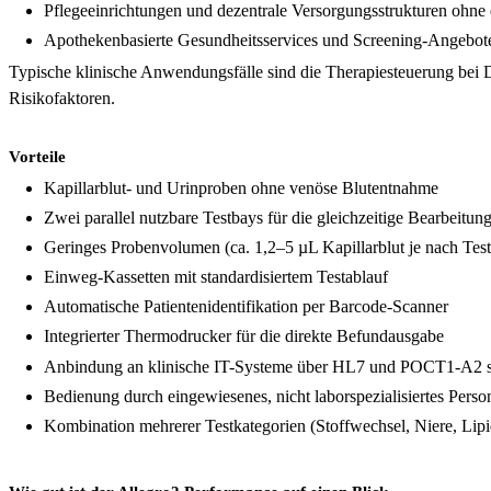
Pflegeeinrichtungen und dezentrale Versorgungsstrukturen ohne
Apothekenbasierte Gesundheitsservices und Screening-Angebot
Typische klinische Anwendungsfälle sind die Therapiesteuerung bei 
Risikofaktoren.
Vorteile
Kapillarblut- und Urinproben ohne venöse Blutentnahme
Zwei parallel nutzbare Testbays für die gleichzeitige Bearbeitun
Geringes Probenvolumen (ca. 1,2–5 µL Kapillarblut je nach Test,
Einweg-Kassetten mit standardisiertem Testablauf
Automatische Patientenidentifikation per Barcode-Scanner
Integrierter Thermodrucker für die direkte Befundausgabe
Anbindung an klinische IT-Systeme über HL7 und POCT1-A2
Bedienung durch eingewiesenes, nicht laborspezialisiertes Perso
Kombination mehrerer Testkategorien (Stoffwechsel, Niere, Li