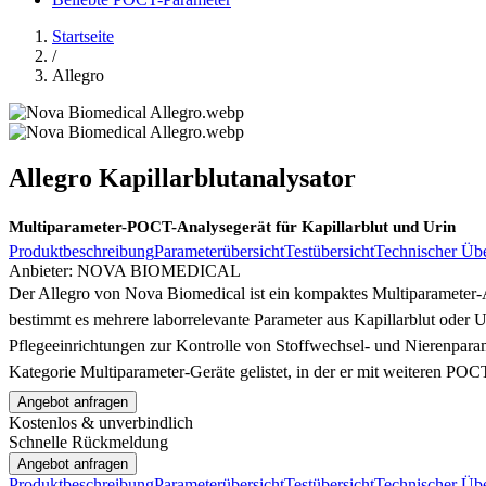
Startseite
/
Allegro
Allegro Kapillarblutanalysator
Multiparameter-POCT-Analysegerät für Kapillarblut und Urin
Produktbeschreibung
Parameterübersicht
Testübersicht
Technischer Übe
Anbieter:
NOVA BIOMEDICAL
Der Allegro von Nova Biomedical ist ein kompaktes Multiparameter-
bestimmt es mehrere laborrelevante Parameter aus Kapillarblut oder U
Pflegeeinrichtungen zur Kontrolle von Stoffwechsel- und Nierenpara
Kategorie Multiparameter-Geräte gelistet, in der er mit weiteren PO
Angebot anfragen
Kostenlos & unverbindlich
Schnelle Rückmeldung
Angebot anfragen
Produktbeschreibung
Parameterübersicht
Testübersicht
Technischer Übe