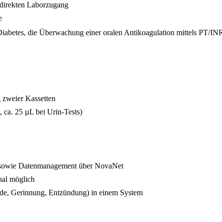
 direkten Laborzugang
e
Diabetes, die Überwachung einer oralen Antikoagulation mittels PT/INR
g zweier Kassetten
 ca. 25 µL bei Urin-Tests)
 sowie Datenmanagement über NovaNet
nal möglich
pide, Gerinnung, Entzündung) in einem System