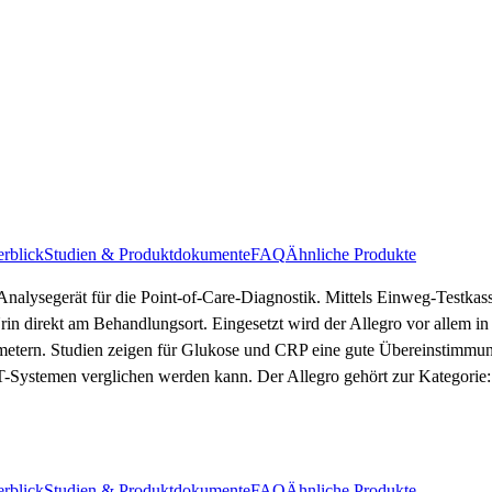
rblick
Studien & Produktdokumente
FAQ
Ähnliche Produkte
Analysegerät für die Point-of-Care-Diagnostik. Mittels Einweg-Testka
rin direkt am Behandlungsort. Eingesetzt wird der Allegro vor allem in
metern. Studien zeigen für Glukose und CRP eine gute Übereinstimmung
CT-Systemen verglichen werden kann. Der Allegro gehört zur Kategorie
rblick
Studien & Produktdokumente
FAQ
Ähnliche Produkte