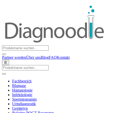
Partner werden
Über uns
Blog
FAQ
Kontakt
☰
Fachbereich
Blutgase
Hämatologie
Infektiologie
Spermiogramm
Urindiagnostik
Gerätetyp
Beliebte POCT-Parameter