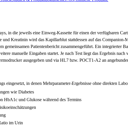
ays, in die jeweils eine Einweg-Kassette für einen der verfügbaren Cart
und Kreatinin wird das Kapillarblut stattdessen auf das Companion-Me
em gemeinsamen Patientenbericht zusammengeführt. Ein integrierter Ba
itere manuelle Eingaben startet. Je nach Test liegt das Ergebnis nac
 Thermodrucker ausgegeben und via HL7 bzw. POCT1-A2 an angebundene
ngs eingesetzt, in denen Mehrparameter-Ergebnisse ohne direkten Lab
kungen wie Diabetes
 von HbA1c und Glukose während des Termins
isikoeinschätzungen
ung
Ratio im Urin