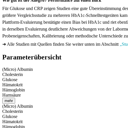
Wie gut ist der Allegro? Performance auf einen Blick
Für Glukose und CRP zeigen Studien eine gute Übereinstimmung des
größere Vergleichsstudie zu mehreren HbA1c-Schnelltestgeräten kam zu
Plattform-Evaluierung bestätigte einen Bias bei HbA1c und riet ebenf
in derselben Evaluierung deutlichere Abweichungen von der Laborme
Probeneigenschaften, Kalibrierung oder methodische Unterschiede zu
➜ Alle Studien mit Quellen finden Sie weiter unten im Abschnitt
„Stu
Parameterübersicht
(Micro) Albumin
Cholesterin
Glukose
Hämatokrit
Hämoglobin
Harnsäure
mehr
(Micro) Albumin
Cholesterin
Glukose
Hämatokrit
Hämoglobin