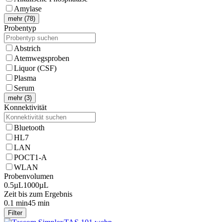
Amylase
mehr (78)
Probentyp
Abstrich
Atemwegsproben
Liquor (CSF)
Plasma
Serum
mehr (3)
Konnektivität
Bluetooth
HL7
LAN
POCT1-A
WLAN
Probenvolumen
0.5µL
1000µL
Zeit bis zum Ergebnis
0.1 min
45 min
Filter