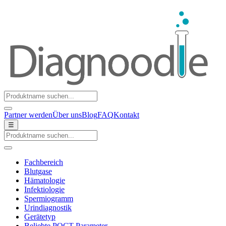
Partner werden
Über uns
Blog
FAQ
Kontakt
☰
Fachbereich
Blutgase
Hämatologie
Infektiologie
Spermiogramm
Urindiagnostik
Gerätetyp
Beliebte POCT-Parameter