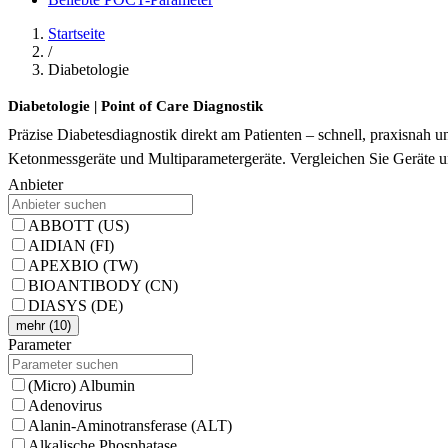
Startseite
/
Diabetologie
Diabetologie | Point of Care Diagnostik
Präzise Diabetesdiagnostik direkt am Patienten – schnell, praxisnah
Ketonmessgeräte und Multiparametergeräte. Vergleichen Sie Geräte u
Anbieter
ABBOTT (US)
AIDIAN (FI)
APEXBIO (TW)
BIOANTIBODY (CN)
DIASYS (DE)
mehr (10)
Parameter
(Micro) Albumin
Adenovirus
Alanin-Aminotransferase (ALT)
Alkalische Phosphatase