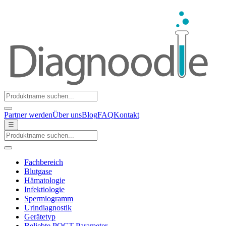
Partner werden
Über uns
Blog
FAQ
Kontakt
☰
Fachbereich
Blutgase
Hämatologie
Infektiologie
Spermiogramm
Urindiagnostik
Gerätetyp
Beliebte POCT-Parameter