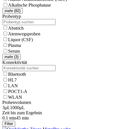
Alkalische Phosphatase
mehr (82)
Probentyp
Abstrich
Atemwegsproben
Liquor (CSF)
Plasma
Serum
mehr (3)
Konnektivität
Bluetooth
HL7
LAN
POCT1-A
WLAN
Probenvolumen
3µL
1000µL
Zeit bis zum Ergebnis
0.1 min
45 min
Filter