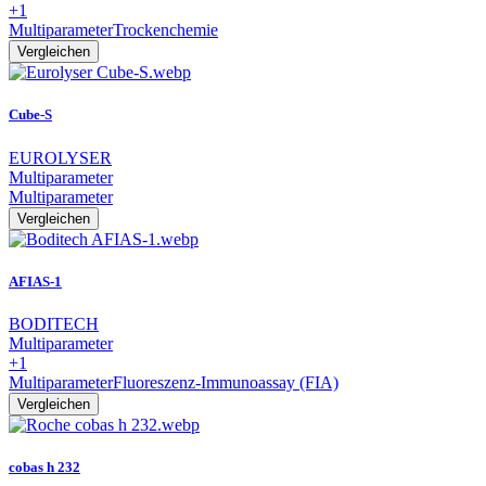
+1
Multiparameter
Trockenchemie
Vergleichen
Cube-S
EUROLYSER
Multiparameter
Multiparameter
Vergleichen
AFIAS-1
BODITECH
Multiparameter
+1
Multiparameter
Fluoreszenz-Immunoassay (FIA)
Vergleichen
cobas h 232