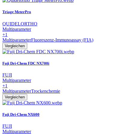
Triage MeterPro
QUIDELORTHO
Multiparameter
+1
Multiparameter
Fluoreszenz-Immunoassay (FIA)
Vergleichen
Fuji Dri-Chem FDC NX700i
FUJI
Multiparameter
+1
Multiparameter
Trockenchemie
Vergleichen
Fuji Dri-Chem NX600
FUJI
Multiparameter