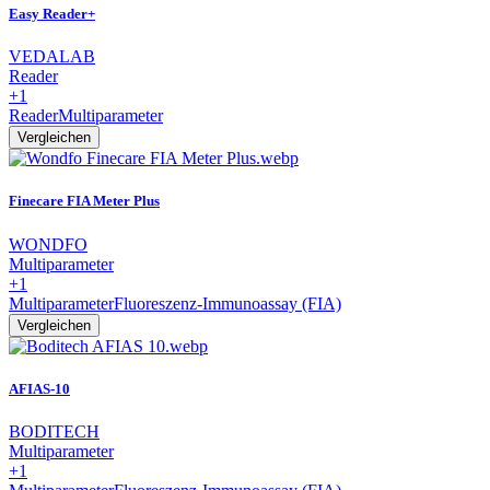
Easy Reader+
VEDALAB
Reader
+1
Reader
Multiparameter
Vergleichen
Finecare FIA Meter Plus
WONDFO
Multiparameter
+1
Multiparameter
Fluoreszenz-Immunoassay (FIA)
Vergleichen
AFIAS-10
BODITECH
Multiparameter
+1