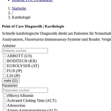
Startseite
/
Kardiologie
Point of Care Diagnostik | Kardiologie
Schnelle kardiologische Diagnostik direkt am Patienten für Notaufna
Analysatoren, Fluoreszenz-Immunoassay-Systeme und Reader. Verglei
Anbieter
ABBOTT (US)
BODITECH (KR)
EUROLYSER (AT)
FUJI (JP)
LSI (JP)
mehr (11)
Parameter
(Micro) Albumin
Activated Clotting Time (ACT)
Adenovirus
Alanin-Aminotransferase (ALT)