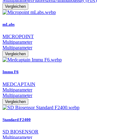
Multiparameter
Fluoreszenz-Immunoassay (FIA)
Vergleichen
mLabs
MICROPOINT
Multiparameter
Multiparameter
Vergleichen
Immu F6
MEDCAPTAIN
Multiparameter
Multiparameter
Vergleichen
Standard F2400
SD BIOSENSOR
Multiparameter