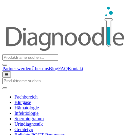
Partner werden
Über uns
Blog
FAQ
Kontakt
☰
Fachbereich
Blutgase
Hämatologie
Infektiologie
Spermiogramm
Urindiagnostik
Gerätetyp
Beliebte POCT-Parameter