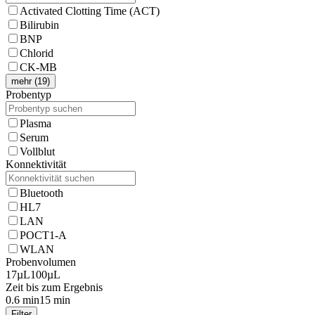
Activated Clotting Time (ACT)
Bilirubin
BNP
Chlorid
CK-MB
mehr (19)
Probentyp
Plasma
Serum
Vollblut
Konnektivität
Bluetooth
HL7
LAN
POCT1-A
WLAN
Probenvolumen
17µL
100µL
Zeit bis zum Ergebnis
0.6 min
15 min
Filter