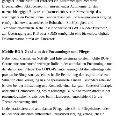
geeignet. Echte Mobilität erfordert ein Zusammenspiel mehrerer
Eigenschaften: Akkubetrieb mit ausreichender Autonomie für den
netzunabhängigen Einsatz, ein kartuschenbasiertes Messprinzip, das
wartungsfreien Betrieb ohne Kalibrierlösungen und Reagenzienversorgung
ermöglicht, sowie ausreichende Robustheit, Stoßfestigkeit und
Temperaturtoleranzen. Kabellose Konnektivität (WLAN oder Bluetooth)
zur Übertragung ans KIS oder PDMS ermöglicht eine lückenlose digitale
Dokumentation direkt am Einsatzort.
Mobile BGA-Geräte in der Pneumologie und Pflege
Neben dem klassischen Notfall- und Intensiveinsatz spielen mobile BGA-
Geräte eine zunehmend wichtige Rolle in der ambulanten Pneumologie und
der stationären Pflege. Bei COPD-Patienten ermöglicht die bettseitige oder
praxisnahe Blutgasanalyse eine schnelle Beurteilung der respiratorischen
Situation ohne Verlegung in eine spezialisierte Einheit. Besonders relevant
ist dies bei der Einstellung und Kontrolle einer Langzeit-Sauerstofftherapie
oder einer Heimbeatmung, wo regelmäßige BGA-Kontrollen direkt in der
pneumologischen Praxis oder beim Hausbesuch entscheidend für die
Therapieanpassung sind.
In der stationären und ambulanten Pflege, wie z.B. in Pflegeheimen oder
bei der spezialisierten ambulanten Palliativversorgung, ermöglicht ein